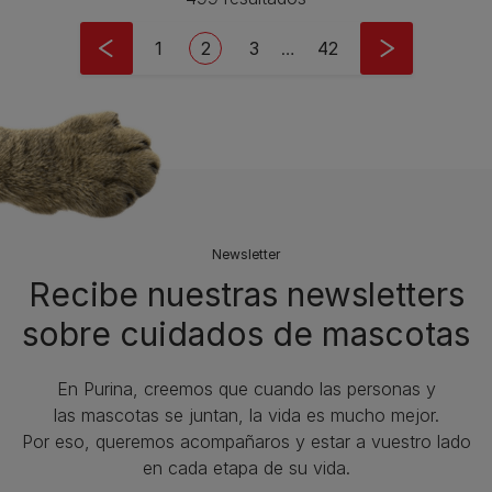
Pagination
Page
Current page
Page
Last page
1
2
3
…
42
Newsletter
Recibe nuestras newsletters
sobre cuidados de mascotas​
En Purina, creemos que cuando las personas y
las mascotas se juntan, la vida es mucho mejor.
Por eso, queremos acompañaros y estar a vuestro lado
en cada etapa de su vida.​