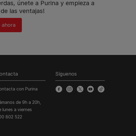
ierdas, únete a Purina y empieza a
de las ventajas!​
e ahora
ontacta
Síguenos
ontacta con Purina
facebook
instagram
twitter
youtube
tiktok
lámanos de 9h a 20h,
e lunes a viernes
00 802 522