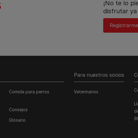
¡No te lo p
disfrutar ya 
Registrarm
Para nuestros socios
C
C
Comida para perros
Veterinarios
L
Consejos
d
9
Glosario