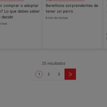
or comprar o adoptar
Beneficios sorprendentes de
o? Lo que debes saber
tener un perro
 decidir
6 min de lectura
ctura
35 resultados
Current page
Page
Page
1
2
3