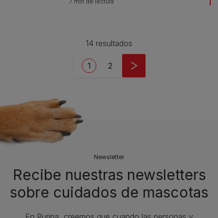
7 min de lectura
14 resultados
Pagination
Current page
Page
1
2
Newsletter
Recibe nuestras newsletters
sobre cuidados de mascotas​
En Purina, creemos que cuando las personas y