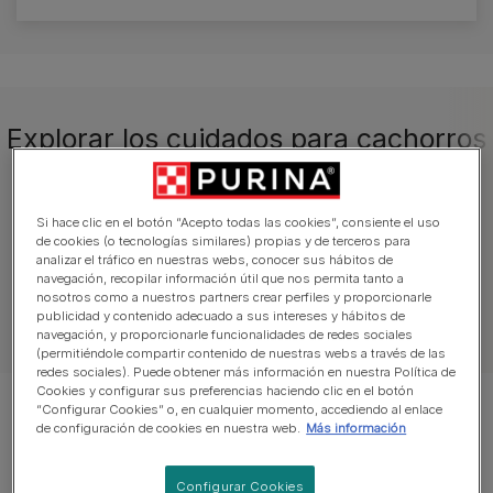
Explorar los cuidados para cachorros
Salud y cuidado
Bienvenida
Alimentac
Si hace clic en el botón “Acepto todas las cookies”, consiente el uso
de cookies (o tecnologías similares) propias y de terceros para
analizar el tráfico en nuestras webs, conocer sus hábitos de
navegación, recopilar información útil que nos permita tanto a
nosotros como a nuestros partners crear perfiles y proporcionarle
publicidad y contenido adecuado a sus intereses y hábitos de
Artículos sobre perros
navegación, y proporcionarle funcionalidades de redes sociales
(permitiéndole compartir contenido de nuestras webs a través de las
redes sociales). Puede obtener más información en nuestra Política de
Cookies y configurar sus preferencias haciendo clic en el botón
“Configurar Cookies” o, en cualquier momento, accediendo al enlace
Mostrando 8 de 8 artículos
de configuración de cookies en nuestra web.
Más información
Artículos más vistos
Configurar Cookies