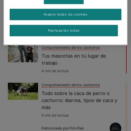
Acepto todas las cookies
Comportamiento de los cachorros
Juegos mentales para tu cachorro
Rechazarlas todas
6 min de lectura
Comportamiento de los cachorros
Tus mascotas en tu lugar de
trabajo
4 min de lectura
Comportamiento de los cachorros
Todo sobre la caca de perro o
cachorro: diarrea, tipos de caca y
más
6 min de lectura
Patrocinado por Pro Plan