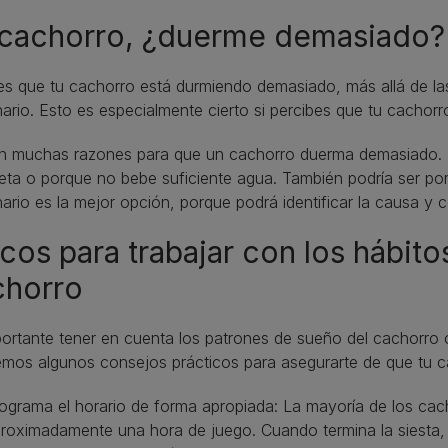
 cachorro, ¿duerme demasiado?
es que tu cachorro está durmiendo demasiado, más allá de las
nario. Esto es especialmente cierto si percibes que tu cachor
en muchas razones para que un cachorro duerma demasiado. P
ta o porque no bebe suficiente agua. También podría ser porq
nario es la mejor opción, porque podrá identificar la causa y co
cos para trabajar con los hábito
chorro
ortante tener en cuenta los patrones de sueño del cachorro c
mos algunos consejos prácticos para asegurarte de que tu ca
ograma el horario de forma apropiada: La mayoría de los cac
roximadamente una hora de juego. Cuando termina la siesta, 