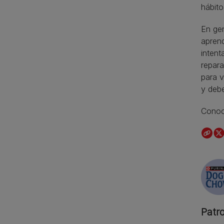
hábito
En ge
aprend
intent
repara
para 
y debe
Conoc
Patr