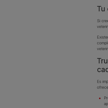
Tu
Si cre
veteri
Exist
comple
veteri
Tru
ca
Es imp
ofrece
Pr
ap