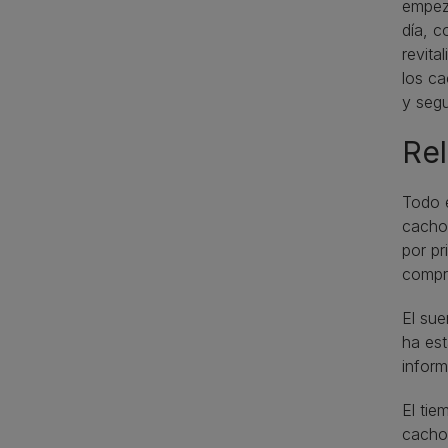
empeza
día, c
revita
los ca
y segu
Rel
Todo e
cacho
por pr
compr
El sue
ha est
inform
El tie
cachor