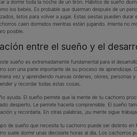
r a dormir toda la noche de un tirón. Hábitos de sueño diu
omo los bebés. Es probable que duerman después de un perio
lizados, listos para volver a jugar. Estas siestas pueden dura
chorros caen dormidos mientras están jugando. Intenta no mo
ro posible.
ación entre el sueño y el desarr
ste sueño es extremadamente fundamental para el desarrollo
rro son una parte importante de su proceso de aprendizaje.
imera vez y aprendiendo nuevas órdenes, olores, personas y ru
ender y recordar todas estas cosas.
ño ayuda. El sueño permite que la mente de tu cachorro proc
ado despierto. Le permite hacerla comprensible. El sueño ta
ación y recordarla. En otras palabras, ¡su mente sigue trab
mpo de sueño que necesita tu cachorro puede ser distinto en
ro suele dormir unas diecisiete horas al día. Los cachorros pu