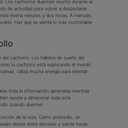
rno: Los cachorros duermen mucho durante el
do de actividad para volver a despertarse
r entre treinta minutos y dos horas. A menudo,
verlo. Haz que se sienta lo más confortable
ollo
 del cachorro. Los hábitos de sueño del
 Como tu cachorro está explorando el mundo
tinas, utiliza mucha energía para intentar
ese toda la información aprendida mientras
mbién ayuda a almacenar toda esta
ajando cuando duerme!
 función de la raza. Como promedio, un
eden dormir entre dieciséis y veinte horas.