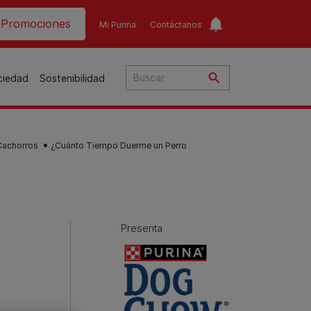
ader top
Promociones
Mi Purina
Contáctanos
ociedad
Sostenibilidad
Cachorros
¿Cuánto Tiempo Duerme un Perro
​
o​
ar
a
Presenta
to
Guías de nutrición para
Guías de nutrición para
o
perros​
gatos​
s
Consejos personalizados