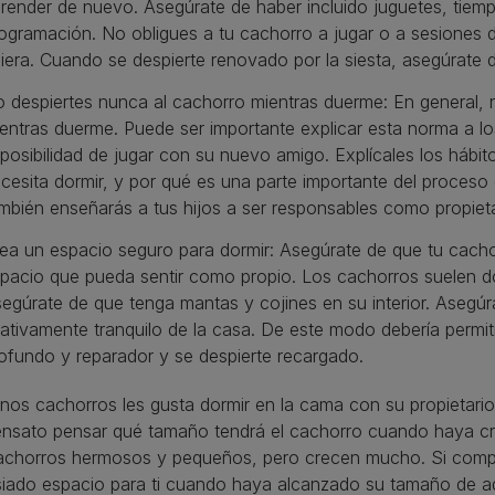
render de nuevo. Asegúrate de haber incluido juguetes, tiemp
ogramación. No obligues a tu cachorro a jugar o a sesiones 
iera. Cuando se despierte renovado por la siesta, asegúrate de
 despiertes nunca al cachorro mientras duerme: En general, 
entras duerme. Puede ser importante explicar esta norma a l
 posibilidad de jugar con su nuevo amigo. Explícales los háb
cesita dormir, y por qué es una parte importante del proceso
mbién enseñarás a tus hijos a ser responsables como propieta
ea un espacio seguro para dormir: Asegúrate de que tu cacho
pacio que pueda sentir como propio. Los cachorros suelen do
egúrate de que tenga mantas y cojines en su interior. Asegú
lativamente tranquilo de la casa. De este modo debería permit
ofundo y reparador y se despierte recargado.
nos cachorros les gusta dormir en la cama con su propietari
ensato pensar qué tamaño tendrá el cachorro cuando haya cr
achorros hermosos y pequeños, pero crecen mucho. Si comp
ado espacio para ti cuando haya alcanzado su tamaño de adul