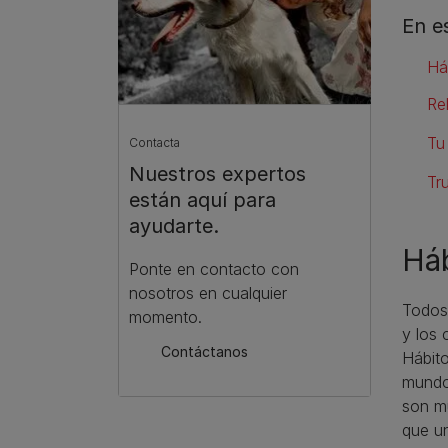
En e
Há
Re
Tu
Contacta
Nuestros expertos
Tr
están aquí para
ayudarte.
Háb
Ponte en contacto con
nosotros en cualquier
Todos 
momento.
y los 
Contáctanos
Hábit
mundo
son m
que un