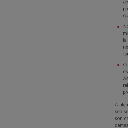
ap
pr
qu
No
mi
la
ne
ta
Cr
es
As
re
pr
A algu
sea s
son c
demasi