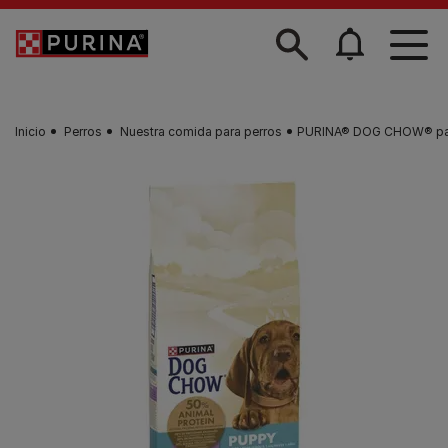
Skip to main content
Inicio
Perros
Nuestra comida para perros
PURINA® DOG CHOW® para