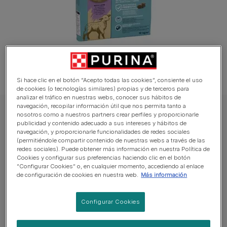
Si hace clic en el botón “Acepto todas las cookies”, consiente el uso
de cookies (o tecnologías similares) propias y de terceros para
analizar el tráfico en nuestras webs, conocer sus hábitos de
navegación, recopilar información útil que nos permita tanto a
DOG CHOW Perro Pienso
nosotros como a nuestros partners crear perfiles y proporcionarle
publicidad y contenido adecuado a sus intereses y hábitos de
PURINA® DOG CHOW® para cachorros con
navegación, y proporcionarle funcionalidades de redes sociales
(permitiéndole compartir contenido de nuestras webs a través de las
Cordero 12Kg
redes sociales). Puede obtener más información en nuestra Política de
Cookies y configurar sus preferencias haciendo clic en el botón
Sin reseñas aún
“Configurar Cookies” o, en cualquier momento, accediendo al enlace
de configuración de cookies en nuestra web.
Más información
Tamaños disponibles:
12kg
Configurar Cookies
Ayuda a tu perro a vivir saludable y feliz.