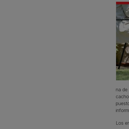
na de 
cachor
puest
inform
Los en