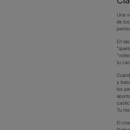
Cla
Una ve
de los
perrit
En las
"quiet
"volte
tu cac
Cuando
y basa
los pe
apunta
caótic
Tu mej
El cri
Purina