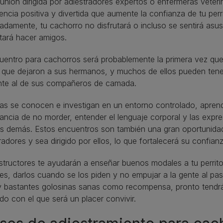
unión dirigida por adiestradores expertos o enfermeras veter
encia positiva y divertida que aumente la confianza de tu perr
damente, tu cachorro no disfrutará o incluso se sentirá asu
tará hacer amigos.
uentro para cachorros será probablemente la primera vez que
 que dejaron a sus hermanos, y muchos de ellos pueden ten
ente al de sus compañeros de camada.
as se conocen e investigan en un entorno controlado, aprend
ancia de no morder, entender el lenguaje corporal y las exp
os demás. Estos encuentros son también una gran oportunida
radores y sea dirigido por ellos, lo que fortalecerá su confian
structores te ayudarán a enseñar buenos modales a tu perrit
es, darlos cuando se los piden y no empujar a la gente al pa
 bastantes golosinas sanas como recompensa, pronto tendrás a
o con el que será un placer convivir.