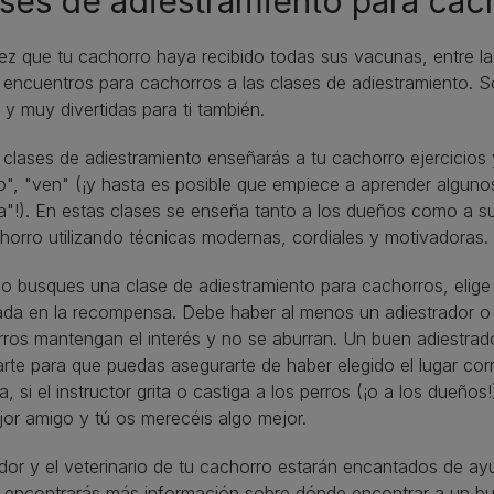
ses de adiestramiento para cac
z que tu cachorro haya recibido todas sus vacunas, entre l
 encuentros para cachorros a las clases de adiestramiento. S
o y muy divertidas para ti también.
 clases de adiestramiento enseñarás a tu cachorro ejercicio
o", "ven" (¡y hasta es posible que empiece a aprender alguno
a"!). En estas clases se enseña tanto a los dueños como a su
horro utilizando técnicas modernas, cordiales y motivadoras.
 busques una clase de adiestramiento para cachorros, elige 
da en la recompensa. Debe haber al menos un adiestrador o 
rros mantengan el interés y no se aburran. Un buen adiestrador
rte para que puedas asegurarte de haber elegido el lugar corr
a, si el instructor grita o castiga a los perros (¡o a los dueño
or amigo y tú os merecéis algo mejor.
ador y el veterinario de tu cachorro estarán encantados de ayu
 encontrarás más información sobre dónde encontrar a un bue