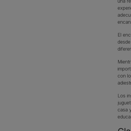
una re
experi
adecua
encan
El enc
desde
difer
Mientr
import
con l
adiest
Los in
juguet
casa y
educad