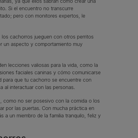
inarias, ya que ellos sabrán como crear una
ito. Si el encuentro no transcurre
stado; pero con monitores expertos, le
 los cachorros jueguen con otros perritos
er un aspecto y comportamiento muy
en lecciones valiosas para la vida, como la
resiones faciales caninas y cómo comunicarse
d para que tu cachorro se encuentre con
za al interactuar con las personas.
o, como no ser posesivo con la comida o los
sar por las puertas. Con mucha práctica en
 un miembro de la familia tranquilo, feliz y