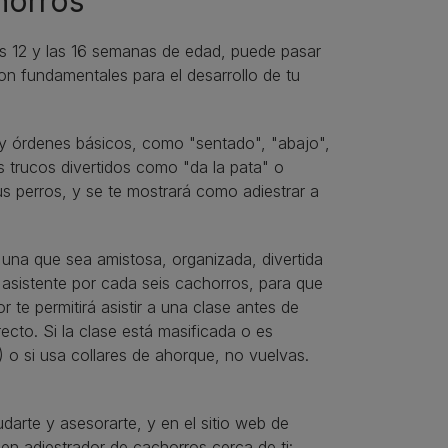
horros
as 12 y las 16 semanas de edad, puede pasar
on fundamentales para el desarrollo de tu
s y órdenes básicos, como "sentado", "abajo",
s trucos divertidos como "da la pata" o
s perros, y se te mostrará como adiestrar a
una que sea amistosa, organizada, divertida
asistente por cada seis cachorros, para que
 te permitirá asistir a una clase antes de
ecto. Si la clase está masificada o es
s!) o si usa collares de ahorque, no vuelvas.
darte y asesorarte, y en el sitio web de
n adiestrador de cachorros cerca de ti: