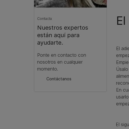
El
Contacta
Nuestros expertos
están aquí para
ayudarte.
El adi
Ponte en contacto con
empez
nosotros en cualquier
Empie
momento.
Úsalo
alimen
Contáctanos
recon
En cu
usarlo
empeza
El sig