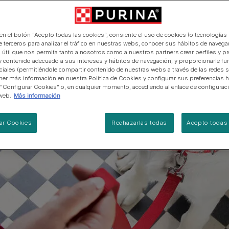
manera abierta y honesta.
PRO PLAN Veterinary Diets
Ver todos los consejos d
Ver todas las marcas
Razas de gatos por piel y
de interior​
gatos
pelaje​
alimentación para perros
Ver todas las marcas
Ver todos los consejos de
Tus preguntas nos importan
alimentación para gatos
 en el botón “Acepto todas las cookies”, consiente el uso de cookies (o tecnologías 
e terceros para analizar el tráfico en nuestras webs, conocer sus hábitos de navegac
 útil que nos permita tanto a nosotros como a nuestros partners crear perfiles y p
y contenido adecuado a sus intereses y hábitos de navegación, y proporcionarle fu
ciales (permitiéndole compartir contenido de nuestras webs a través de las redes s
er más información en nuestra Política de Cookies y configurar sus preferencias h
 “Configurar Cookies” o, en cualquier momento, accediendo al enlace de configurac
web.
Más información
ar Cookies
Rechazarlas todas
Acepto todas 