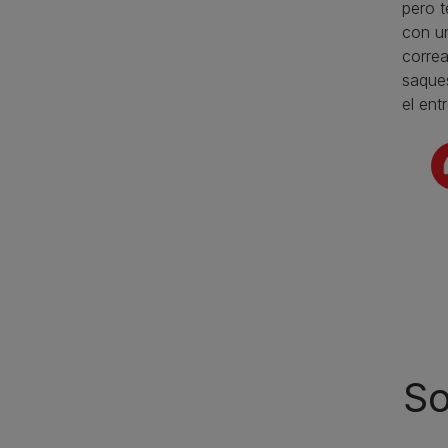
pero t
con un
correa
saques
el ent
So