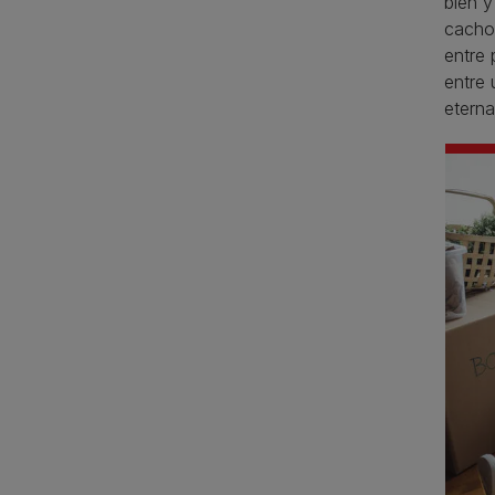
bien y
cachor
entre 
entre 
eterna