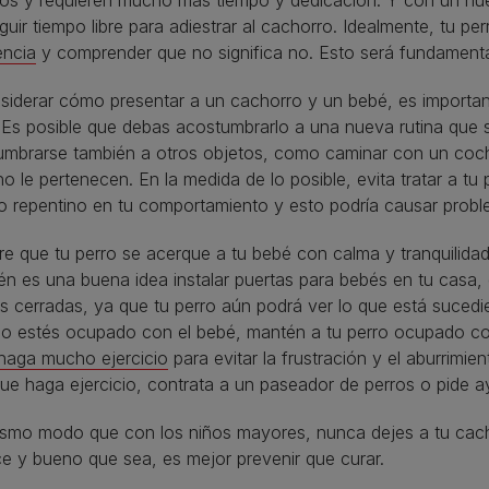
os y requieren mucho más tiempo y dedicación. Y con un nue
uir tiempo libre para adiestrar al cachorro. Idealmente, tu p
encia
y comprender que no significa no. Esto será fundamenta
siderar cómo presentar a un cachorro y un bebé, es importan
 Es posible que debas acostumbrarlo a una nueva rutina que 
umbrarse también a otros objetos, como caminar con un coch
o le pertenecen. En la medida de lo posible, evita tratar a tu
o repentino en tu comportamiento y esto podría causar prob
e que tu perro se acerque a tu bebé con calma y tranquilid
n es una buena idea instalar puertas para bebés en tu casa
s cerradas, ya que tu perro aún podrá ver lo que está sucedi
o estés ocupado con el bebé, mantén a tu perro ocupado co
 haga mucho ejercicio
para evitar la frustración y el aburrimie
ue haga ejercicio, contrata a un paseador de perros o pide a
ismo modo que con los niños mayores, nunca dejes a tu cacho
ce y bueno que sea, es mejor prevenir que curar.