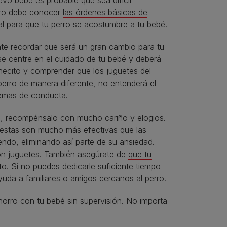
vo bebé es probable que sea difícil
erro debe conocer
las órdenes básicas de
l para que tu perro se acostumbre a tu bebé.
te recordar que será un gran cambio para tu
se centre en el cuidado de tu bebé y deberá
ecito y comprender que los juguetes del
 perro de manera diferente, no entenderá el
lemas de conducta.
ad, recompénsalo con mucho cariño y elogios.
, estas son mucho más efectivas que las
endo, eliminando así parte de su ansiedad.
n juguetes. También asegúrate de
que tu
nto. Si no puedes dedicarle suficiente tiempo
yuda a familiares o amigos cercanos al perro.
rro con tu bebé sin supervisión. No importa