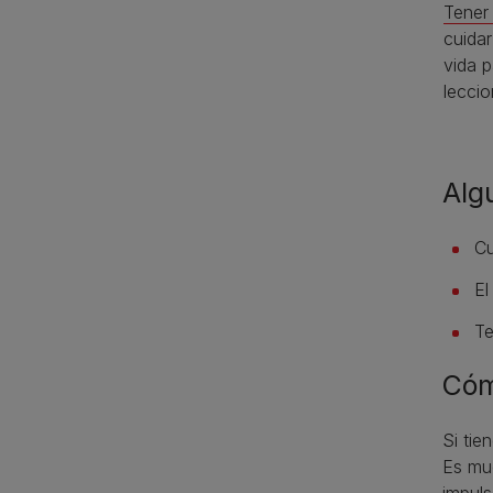
Tener 
cuida
vida p
lecci
Alg
Cu
El
Te
Cóm
Si tie
Es muc