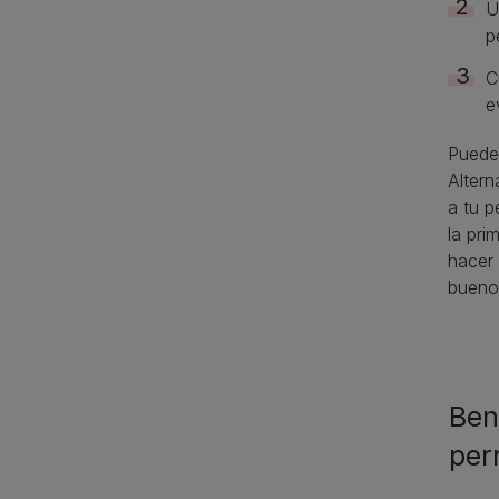
U
p
C
e
Puede 
Altern
a tu p
la pri
hacer 
bueno 
Ben
per