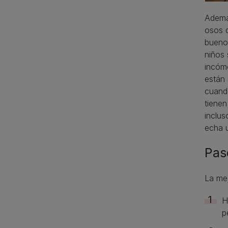
Ademá
osos d
buenos
niños 
incómo
están 
cuando
tiene
inclus
echa u
Pas
La mej
H
p