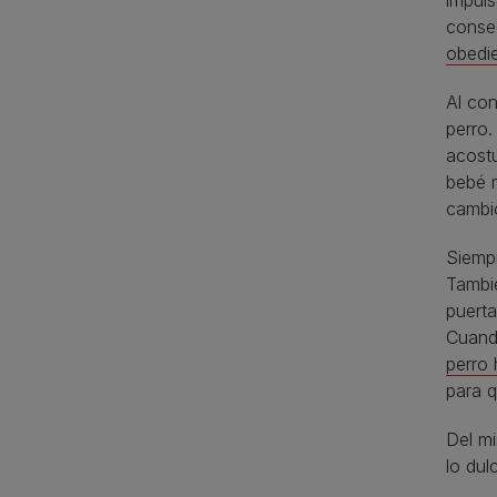
impuls
conseg
obedi
Al con
perro.
acost
bebé n
cambi
Siempr
Tambié
puerta
Cuand
perro
para q
Del m
lo dul