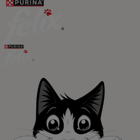
Promociones, concursos, descuentos y ofertas de
todas nuestras marcas.​
¡No te lo pierdas, únete a Purina y empieza
a disfrutar ya de las ventajas!​
Registrarme ahora​
Purina