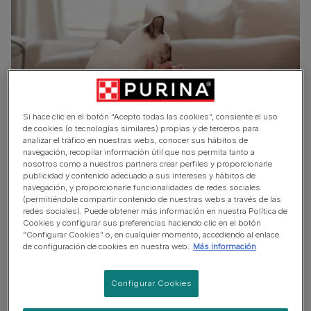
Si hace clic en el botón “Acepto todas las cookies”, consiente el uso
de cookies (o tecnologías similares) propias y de terceros para
analizar el tráfico en nuestras webs, conocer sus hábitos de
navegación, recopilar información útil que nos permita tanto a
nosotros como a nuestros partners crear perfiles y proporcionarle
La leche es un mito para los gatos. Según la creencia
publicidad y contenido adecuado a sus intereses y hábitos de
popular, los gatos adoran la leche.
navegación, y proporcionarle funcionalidades de redes sociales
(permitiéndole compartir contenido de nuestras webs a través de las
redes sociales). Puede obtener más información en nuestra Política de
Pero, en realidad, su aparato digestivo no está diseñado
Cookies y configurar sus preferencias haciendo clic en el botón
para procesar la lactosa de la leche, que es un tipo de
“Configurar Cookies” o, en cualquier momento, accediendo al enlace
azúcar natural presente en los productos lácteos.
de configuración de cookies en nuestra web.
Más información
De hecho, la ingesta de leche de vaca puede
Configurar Cookies
provocarles diarrea.