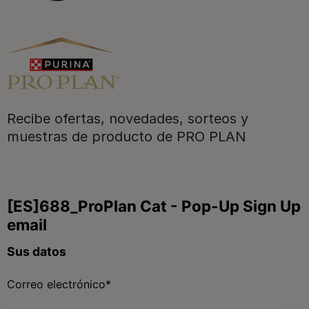
Purina
Recibe ofertas, novedades, sorteos y
Para nuestros socios
muestras de producto de PRO PLAN
Síguenos
facebook
instagram
twitter
youtube
tiktok
Contacta