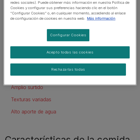
redes sociales). Puede obtener más información en nuestra Política de
aportación de líquidos. Otro concepto importante a
Cookies y configurar sus preferencias haciendo clic en el botón
“Configurar Cookies” o, en cualquier momento, accediendo al enlace
remarcar es que la comida gourmet ofrece tanto
de configuración de cookies en nuestra web.
Más información
alimentos complementarios, que pueden darse como
suplemento a la dieta habitual, como completos, ya que
Configurar Cookies
satisfacen todas sus necesidades nutricionales.
Acepto todas las cookies
En este artículo
Rechazarlas todas
Características de la comida premium para gatos
Amplio surtido
Texturas variadas
Alto aporte de agua
Características de la comida