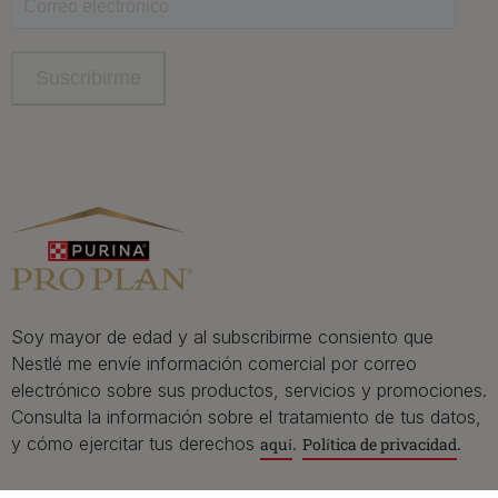
Contacta con Purina
Llámanos de 9h a 20h, de lunes a viernes
900 802 522
Aviso Legal
Política General de Privacidad
Política de cookies
Gestión de Derechos
Soy mayor de edad y al subscribirme consiento que
Nestlé me envíe información comercial por correo
electrónico sobre sus productos, servicios y promociones.
Consulta la información sobre el tratamiento de tus datos,
y cómo ejercitar tus derechos
.
.
aquí
Política de privacidad
©Reg. Marcas de Nestle S.A.