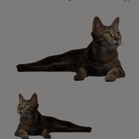
Veterinarios, nutricionistas y expertos en perros y gatos
para resolver todas tus dudas.​
Promociones, concursos, descuentos y ofertas de
todas nuestras marcas.​
¡No te lo pierdas, únete a Purina y empieza
a disfrutar ya de las ventajas!​
Registrarme ahora​