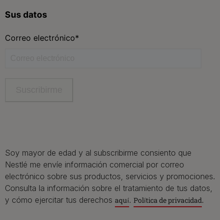
Contacta con Purina
Llámanos de 9h a 20h, de lunes a viernes
900 802 522
Aviso Legal
Política General de Privacidad
Política de cookies
Gestión de Derechos
Soy mayor de edad y al subscribirme consiento que
Nestlé me envíe información comercial por correo
electrónico sobre sus productos, servicios y promociones.
Consulta la información sobre el tratamiento de tus datos,
y cómo ejercitar tus derechos
.
.
aquí
Política de privacidad
©Reg. Marcas de Nestle S.A.