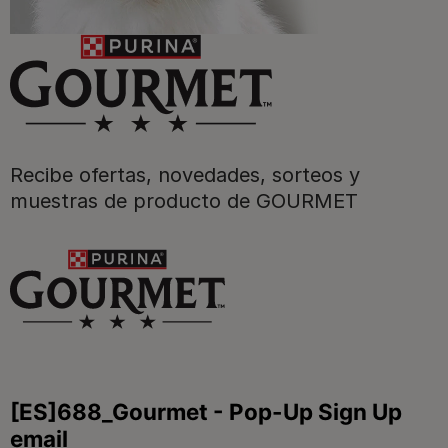
Purina
Recibe ofertas, novedades, sorteos y
Para nuestros socios
muestras de producto de GOURMET
Síguenos
facebook
instagram
twitter
youtube
tiktok
Contacta