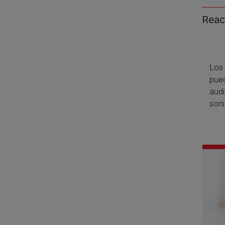
Reac
Los 
pued
audi
soni