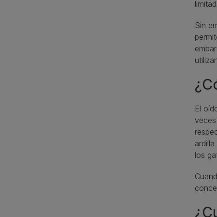
limita
Sin e
permit
embarg
utiliz
¿C
El oíd
veces 
respec
ardill
los g
Cuando
concen
¿C