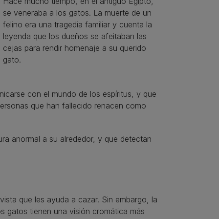
Hace mucho tiempo, en el antiguo Egipto,
se veneraba a los gatos. La muerte de un
felino era una tragedia familiar y cuenta la
leyenda que los dueños se afeitaban las
cejas para rendir homenaje a su querido
gato.
icarse con el mundo de los espíritus, y que
 personas que han fallecido renacen como
ura anormal a su alrededor, y que detectan
vista que les ayuda a cazar. Sin embargo, la
os gatos tienen una visión cromática más