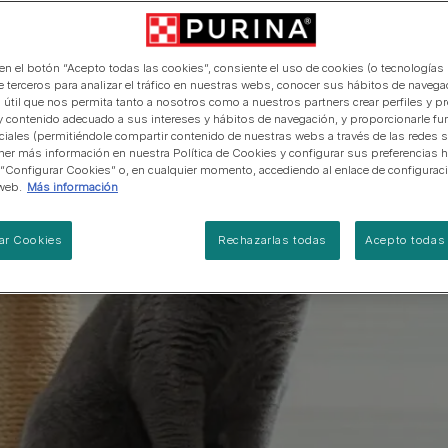
manera abierta y honesta.
PRO PLAN Veterinary Diets
Ver todos los consejos d
Ver todas las marcas
Razas de gatos por piel y
de interior​
gatos
pelaje​
alimentación para perros
Ver todas las marcas
Ver todos los consejos de
Tus preguntas nos importan
alimentación para gatos
 en el botón “Acepto todas las cookies”, consiente el uso de cookies (o tecnologías 
e terceros para analizar el tráfico en nuestras webs, conocer sus hábitos de navegac
 útil que nos permita tanto a nosotros como a nuestros partners crear perfiles y p
y contenido adecuado a sus intereses y hábitos de navegación, y proporcionarle fu
ciales (permitiéndole compartir contenido de nuestras webs a través de las redes s
er más información en nuestra Política de Cookies y configurar sus preferencias h
 “Configurar Cookies” o, en cualquier momento, accediendo al enlace de configurac
web.
Más información
ar Cookies
Rechazarlas todas
Acepto todas 