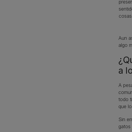
presen
senti
cosas
Aun as
algo m
¿Qu
a l
A pesa
comuni
todo t
que lo
Sin em
gatos 