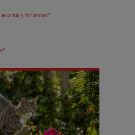
espíritus y fantasmas?
to?