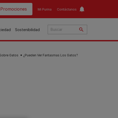
ader top
Promociones
Mi Purina
Contáctanos
ociedad
Sostenibilidad
 Sobre Gatos
¿Pueden Ver Fantasmas Los Gatos?
​
o​
ar
a
to
Guías de nutrición para
Guías de nutrición para
o
perros​
gatos​
s
Consejos personalizados