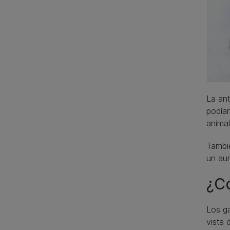
La ant
podían
animal
Tambié
un aur
¿C
Los ga
vista 