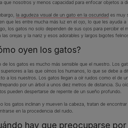
da que nosotros y menos capacidad para enfocar objetos a dis
mbargo,
la agudeza visual de un gato en la oscuridad
es muy s
en que les entre mucha más luz en el ojo, lo que les ayuda a
o, los gatos no solo dependen de sus ojos para percibir el 
an las orejas y la nariz y esos adorables y largos bigotes felino
ómo oyen los gatos?
o de los gatos es mucho más sensible que el nuestro. Los ga
superiores a las que oímos los humanos, lo que se debe a dif
to a los nuestros. Los gatos llegan a oír ruidos como el de u
a trepando por un árbol a unos diez metros de distancia. Su oí
atos pueden despertarse de repente de un sueño profundo.
 los gatos inclinan y mueven la cabeza, tratan de encontrar 
trarse en la procedencia del ruido.
uándo hay que preocuparse por