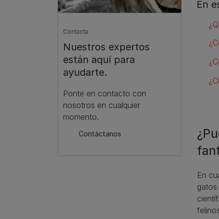
En e
¿Q
Contacta
¿C
Nuestros expertos
están aquí para
¿C
ayudarte.
¿C
Ponte en contacto con
nosotros en cualquier
momento.
¿Pu
Contáctanos
fan
En cua
gatos
cient
felino