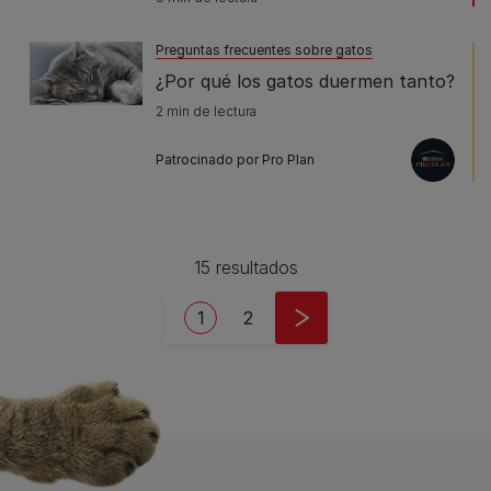
Preguntas frecuentes sobre gatos
¿Por qué los gatos duermen tanto?
2 min de lectura
Patrocinado por Pro Plan
15 resultados
Pagination
Current page
Page
1
2