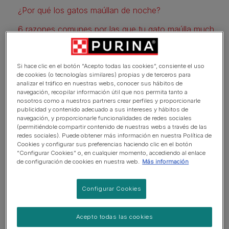
¿Por qué los gatos maúllan de noche?
6 razones comunes por las que tu gato maúlla mucho de noche y qué puedes hacer
1. Por naturaleza, los gatos son más activos de noche
Si hace clic en el botón “Acepto todas las cookies”, consiente el uso
2. Puede que tu gato esté aburrido o le falten estímulos
de cookies (o tecnologías similares) propias y de terceros para
analizar el tráfico en nuestras webs, conocer sus hábitos de
3. Tiroides hiperactiva o enfermedad renal
navegación, recopilar información útil que nos permita tanto a
nosotros como a nuestros partners crear perfiles y proporcionarle
4. Síntoma de envejecimiento si tu gato es mayor
publicidad y contenido adecuado a sus intereses y hábitos de
navegación, y proporcionarle funcionalidades de redes sociales
(permitiéndole compartir contenido de nuestras webs a través de las
5. Los gatos de exterior pueden sentirse atrapados
redes sociales). Puede obtener más información en nuestra Política de
Cookies y configurar sus preferencias haciendo clic en el botón
6. Los maullidos nocturnos pueden ser el sonido del apareamiento
“Configurar Cookies” o, en cualquier momento, accediendo al enlace
de configuración de cookies en nuestra web.
Más información
Cómo evitar que los gatos maúllen de noche: 6 formas de intentarlo
1. Juega con él o ella antes de acostarte
Configurar Cookies
2. Déjale comida y agua
Acepto todas las cookies
3. Limpiarle el arenero