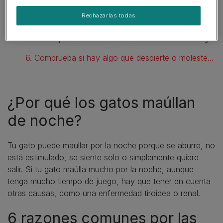
Rechazarlas todas
4. Dale cariño
5. No respondas a los maullidos nocturnos de tu gato
6. Comprueba si hay algo que despierte o moleste a tu gato
¿Por qué los gatos maúllan
de noche?
Tu gato puede maullar por la noche porque se aburre, no
está estimulado, se siente solo o simplemente quiere
salir. Si tu gato maúlla mucho por la noche, aunque
tenga mucho tiempo de juego, hay que tener en cuenta
otras causas, como una enfermedad tiroidea o renal.
6 razones comunes por las