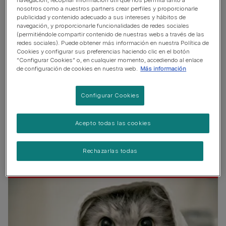
nosotros como a nuestros partners crear perfiles y proporcionarle
¿Hay gatos a los que les guste el agua?
publicidad y contenido adecuado a sus intereses y hábitos de
navegación, y proporcionarle funcionalidades de redes sociales
Maine Coon
(permitiéndole compartir contenido de nuestras webs a través de las
redes sociales). Puede obtener más información en nuestra Política de
Van Turco
Cookies y configurar sus preferencias haciendo clic en el botón
“Configurar Cookies” o, en cualquier momento, accediendo al enlace
de configuración de cookies en nuestra web.
Más información
Abisinio
¿Puedo bañar a mi gato?
Configurar Cookies
Acepto todas las cookies
¿Por qué los gatos odian el
agua?
Rechazarlas todas