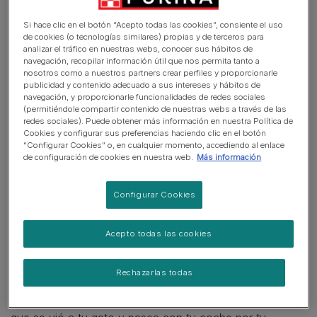
nombre, rodeando el sitio donde fue visto por última vez.
Haz sonidos familiares, como golpear el borde de una
Si hace clic en el botón “Acepto todas las cookies”, consiente el uso
de cookies (o tecnologías similares) propias y de terceros para
lata con un tenedor o agitar una caja de comida seca.
analizar el tráfico en nuestras webs, conocer sus hábitos de
navegación, recopilar información útil que nos permita tanto a
Deja una puerta entreabierta al volver a casa.
nosotros como a nuestros partners crear perfiles y proporcionarle
publicidad y contenido adecuado a sus intereses y hábitos de
navegación, y proporcionarle funcionalidades de redes sociales
Informa inmediatamente a los vecinos sobre la ausencia
(permitiéndole compartir contenido de nuestras webs a través de las
de tu gato y pídeles permiso para mirar en sus garages
redes sociales). Puede obtener más información en nuestra Política de
Cookies y configurar sus preferencias haciendo clic en el botón
ya que los gatos en ocasiones se esconden ahí. Si sus
“Configurar Cookies” o, en cualquier momento, accediendo al enlace
ventanas dan a tu casa quizás puedan echar un vistazo
de configuración de cookies en nuestra web.
Más información
por ti.
Configurar Cookies
Peina el vecindario (reclutando a vecinos y niños si es
posible) informando puerta a puerta de las
características de tu gato, tu número de teléfono y
Acepto todas las cookies
ofreciendo una pequeña recompensa por cualquier
información.
Rechazarlas todas
Camina o pedalea arriba y abajo por la última calle en