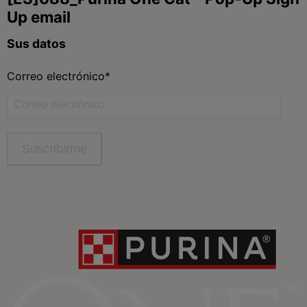
Purina
Para nuestros socios
Síguenos
facebook
instagram
twitter
youtube
tiktok
Contacta
Contacta con Purina
Llámanos de 9h a 20h, de lunes a viernes
900 802 522