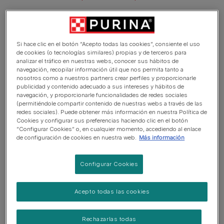
Aspectos legales: sanciones y normativa
Cómo llevar a un gato en el coche
Si hace clic en el botón “Acepto todas las cookies”, consiente el uso
Eficacia de los sistemas de retención
de cookies (o tecnologías similares) propias y de terceros para
analizar el tráfico en nuestras webs, conocer sus hábitos de
navegación, recopilar información útil que nos permita tanto a
Pautas durante el viaje
nosotros como a nuestros partners crear perfiles y proporcionarle
publicidad y contenido adecuado a sus intereses y hábitos de
Bienestar animal y Ley de Bienestar Animal
navegación, y proporcionarle funcionalidades de redes sociales
(permitiéndole compartir contenido de nuestras webs a través de las
10 consejos clave para viajar con tu gato
redes sociales). Puede obtener más información en nuestra Política de
Cookies y configurar sus preferencias haciendo clic en el botón
“Configurar Cookies” o, en cualquier momento, accediendo al enlace
de configuración de cookies en nuestra web.
Más información
Datos que no debes ignorar
Configurar Cookies
Normas básicas que debes
Acepto todas las cookies
cumplir con tu mascota
Rechazarlas todas