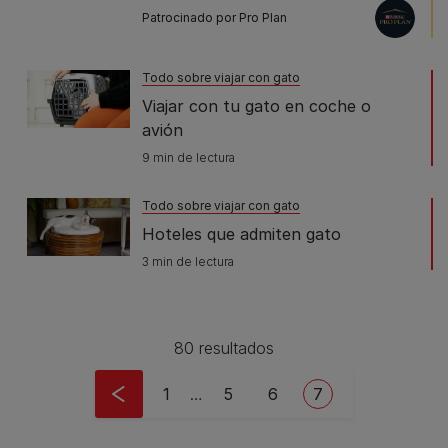
Patrocinado por Pro Plan
Todo sobre viajar con gato
Viajar con tu gato en coche o
avión
9 min de lectura
Todo sobre viajar con gato
Hoteles que admiten gato
3 min de lectura
80 resultados
Pagination
First page
Page
Page
Current page
1
…
5
6
7