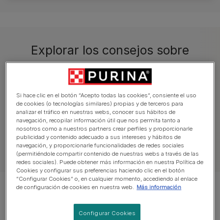
Explorar los consejos sobre
comportamiento
Si hace clic en el botón “Acepto todas las cookies”, consiente el uso
Viajar
Interpretar el comportamiento
de cookies (o tecnologías similares) propias y de terceros para
analizar el tráfico en nuestras webs, conocer sus hábitos de
navegación, recopilar información útil que nos permita tanto a
nosotros como a nuestros partners crear perfiles y proporcionarle
publicidad y contenido adecuado a sus intereses y hábitos de
navegación, y proporcionarle funcionalidades de redes sociales
Artículos sobre gatos
(permitiéndole compartir contenido de nuestras webs a través de las
redes sociales). Puede obtener más información en nuestra Política de
Cookies y configurar sus preferencias haciendo clic en el botón
“Configurar Cookies” o, en cualquier momento, accediendo al enlace
de configuración de cookies en nuestra web.
Más información
Mostrando 8 de 80 artículos
Configurar Cookies
Artículos más vistos