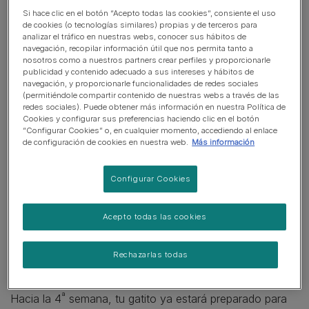
para el desarrollo de las defensas en los cachorros.
Si hace clic en el botón “Acepto todas las cookies”, consiente el uso
de cookies (o tecnologías similares) propias y de terceros para
​¿Cuándo destetar a un gato?
analizar el tráfico en nuestras webs, conocer sus hábitos de
navegación, recopilar información útil que nos permita tanto a
nosotros como a nuestros partners crear perfiles y proporcionarle
​El destete de los gatitos debe realizarse a la edad
publicidad y contenido adecuado a sus intereses y hábitos de
navegación, y proporcionarle funcionalidades de redes sociales
correcta para evitar futuros problemas durante el
(permitiéndole compartir contenido de nuestras webs a través de las
crecimiento. Normalmente, es la madre la encargada del
redes sociales). Puede obtener más información en nuestra Política de
Cookies y configurar sus preferencias haciendo clic en el botón
destete. A partir de las 4 semanas de vida del gatito,
“Configurar Cookies” o, en cualquier momento, accediendo al enlace
dejará de darle leche y lo obligará a buscar alimento.
de configuración de cookies en nuestra web.
Más información
Ahora bien, si por algún motivo, la madre no ha podido
Configurar Cookies
estar junto al gatito hasta ese momento, y debes
encargarte tú de su alimentación, tendrás que recurrir a
la leche maternizada, administrada vía biberón o jeringa.
Acepto todas las cookies
Este tipo de leche la encontrarás en centros veterinarios
y tiendas especializadas. En el envase aparece indicada
Rechazarlas todas
la forma de preparación, cantidad y número de tomas.
ª
Hacia la 4
semana, tu gatito ya estará preparado para