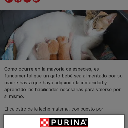
Como ocurre en la mayoría de especies, es
fundamental que un gato bebé sea alimentado por su
madre hasta que haya adquirido la inmunidad y
aprendido las habilidades necesarias para valerse por
si mismo.
El calostro de la leche materna, compuesto por
inmunoglobulinas, agua, proteínas, grasas, carbohidratos
y otros componentes, contiene los nutrientes necesarios