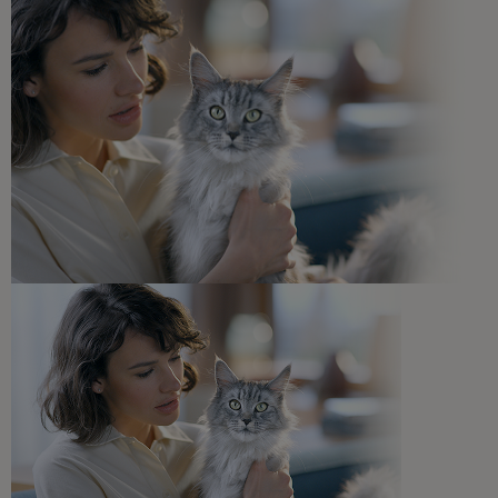
Consejos adaptados a las necesidades de tu mascota,
recomendaciones sobre su salud y bienestar ¡y
novedades cada mes!
Veterinarios, nutricionistas y expertos en perros y gatos
para resolver todas tus dudas.​
Promociones, concursos, descuentos y ofertas de
todas nuestras marcas.​
¡No te lo pierdas, únete a Purina y empieza