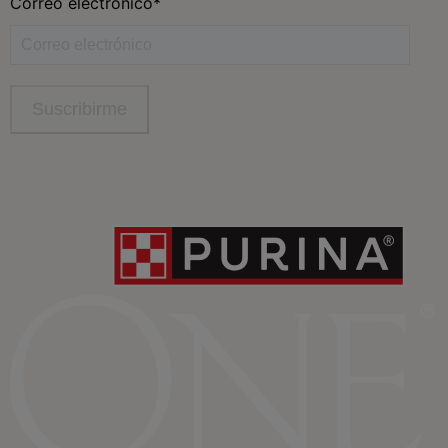
Síguenos
facebook
instagram
twitter
youtube
tiktok
Contacta
Contacta con Purina
Llámanos de 9h a 20h, de lunes a viernes
900 802 522
Aviso Legal
Política General de Privacidad
Política de cookies