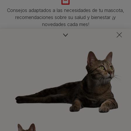
Consejos adaptados a las necesidades de tu mascota,
recomendaciones sobre su salud y bienestar ¡y
novedades cada mes!
Veterinarios, nutricionistas y expertos en perros y gatos
para resolver todas tus dudas.​
Promociones, concursos, descuentos y ofertas de
todas nuestras marcas.​
¡No te lo pierdas, únete a Purina y empieza
a disfrutar ya de las ventajas!​
Registrarme ahora​