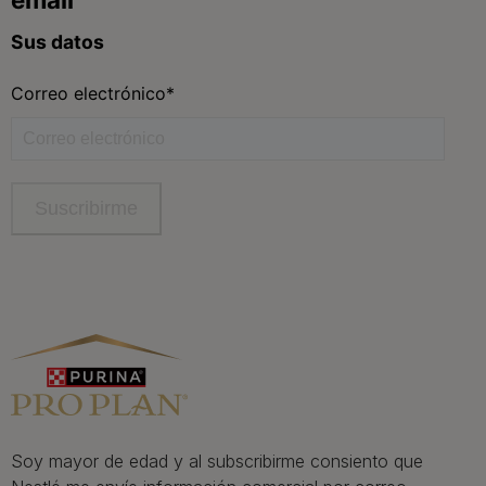
facebook
instagram
twitter
youtube
tiktok
Contacta
Contacta con Purina
Llámanos de 9h a 20h, de lunes a viernes
900 802 522
Aviso Legal
Política General de Privacidad
Política de cookies
Gestión de Derechos
Soy mayor de edad y al subscribirme consiento que