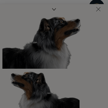
Artículos relacionados:
Alimentación de los cachorros
Cómo alimentar a un cachorro
2 min de lectura
Patrocinado por Pro Plan
Comportamiento de los cachorros
Todo sobre la caca de perro o
cachorro: diarrea, tipos de caca y
más
6 min de lectura
Patrocinado por Pro Plan