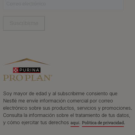
Newsletter
Recibe nuestras newsletters
sobre cuidados de mascotas​
En Purina, creemos que cuando las personas y
las mascotas se juntan, la vida es mucho mejor.
Por eso, queremos acompañaros y estar a vuestro lado
en cada etapa de su vida.​
Soy mayor de edad y al subscribirme consiento que
Nestlé me envíe información comercial por correo
electrónico sobre sus productos, servicios y promociones.
Consulta la información sobre el tratamiento de tus datos,
y cómo ejercitar tus derechos
.
.
aquí
Política de privacidad