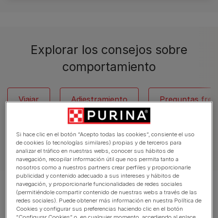
Explorar los consejos sobre
comportamiento
Viajar
Adiestramiento
Preguntas frec
Si hace clic en el botón “Acepto todas las cookies”, consiente el uso
de cookies (o tecnologías similares) propias y de terceros para
Artículos sobre perros
analizar el tráfico en nuestras webs, conocer sus hábitos de
navegación, recopilar información útil que nos permita tanto a
nosotros como a nuestros partners crear perfiles y proporcionarle
publicidad y contenido adecuado a sus intereses y hábitos de
navegación, y proporcionarle funcionalidades de redes sociales
Mostrando 12 de 70 artículos
(permitiéndole compartir contenido de nuestras webs a través de las
redes sociales). Puede obtener más información en nuestra Política de
Cookies y configurar sus preferencias haciendo clic en el botón
Artículos más vistos
“Configurar Cookies” o, en cualquier momento, accediendo al enlace