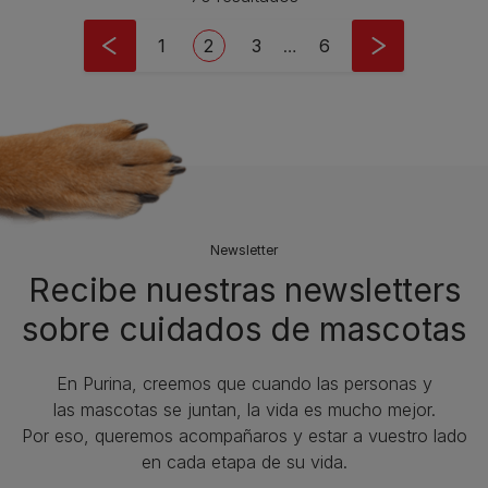
Pagination
Page
Current page
Page
Last page
1
2
3
…
6
Newsletter
Recibe nuestras newsletters
sobre cuidados de mascotas​
En Purina, creemos que cuando las personas y
las mascotas se juntan, la vida es mucho mejor.
Por eso, queremos acompañaros y estar a vuestro lado
en cada etapa de su vida.​