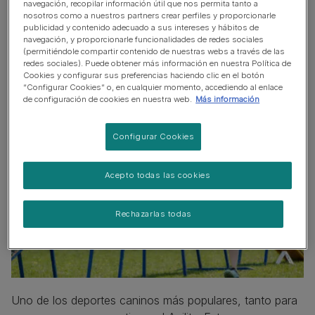
navegación, recopilar información útil que nos permita tanto a
nosotros como a nuestros partners crear perfiles y proporcionarle
publicidad y contenido adecuado a sus intereses y hábitos de
navegación, y proporcionarle funcionalidades de redes sociales
Prueba la agilidad del
(permitiéndole compartir contenido de nuestras webs a través de las
redes sociales). Puede obtener más información en nuestra Política de
cachorro
Cookies y configurar sus preferencias haciendo clic en el botón
“Configurar Cookies” o, en cualquier momento, accediendo al enlace
de configuración de cookies en nuestra web.
Más información
Configurar Cookies
Acepto todas las cookies
Rechazarlas todas
Uno de los deportes caninos más populares, tanto para