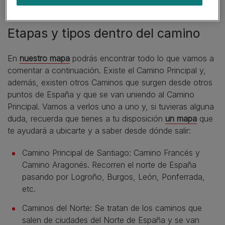
¡Inolvidable!
Etapas y tipos dentro del camino
En
nuestro mapa
podrás encontrar todo lo que vamos a
comentar a continuación. Existe el Camino Principal y,
además, existen otros Caminos que surgen desde otros
puntos de España y que se van uniendo al Camino
Principal. Vamos a verlos uno a uno y, si tuvieras alguna
duda, recuerda que tienes a tu disposición
un mapa
que
te ayudará a ubicarte y a saber desde dónde salir:
Camino Principal de Santiago: Camino Francés y
Camino Aragonés. Recorren el norte de España
pasando por Logroño, Burgos, León, Ponferrada,
etc.
Caminos del Norte: Se tratan de los caminos que
salen de ciudades del Norte de España y se van