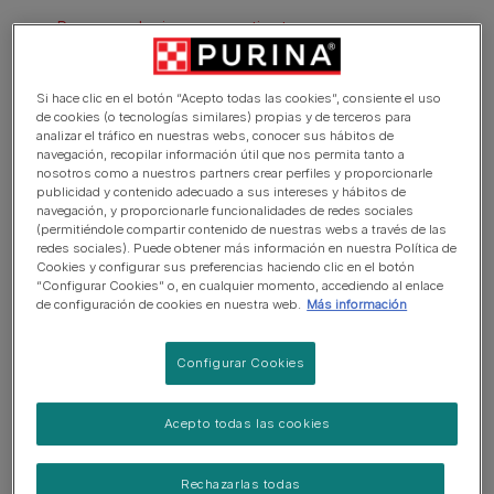
Recomendaciones para ti y tu perro
Si hace clic en el botón “Acepto todas las cookies”, consiente el uso
Por qué hacer el camino de
de cookies (o tecnologías similares) propias y de terceros para
analizar el tráfico en nuestras webs, conocer sus hábitos de
navegación, recopilar información útil que nos permita tanto a
santiago
nosotros como a nuestros partners crear perfiles y proporcionarle
publicidad y contenido adecuado a sus intereses y hábitos de
navegación, y proporcionarle funcionalidades de redes sociales
Hacer el Camino de Santiago con tu perro esconde toda
(permitiéndole compartir contenido de nuestras webs a través de las
una simbología: consiste en realizar una serie de rutas de
redes sociales). Puede obtener más información en nuestra Política de
Cookies y configurar sus preferencias haciendo clic en el botón
peregrinación de origen medieval con la finalidad de
“Configurar Cookies” o, en cualquier momento, accediendo al enlace
llegar hasta la tumba de uno de los apóstoles de Jesús
de configuración de cookies en nuestra web.
Más información
llamado Santiago el Mayor. En el Camino, los peregrinos
viven toda esta fe con intensidad, sienten la emoción
Configurar Cookies
por llegar hasta Santiago, disfrutan de la hospitalidad de
los aldeanos, del arte y de la cultura... ¡Toda una
Acepto todas las cookies
experiencia enriquecedora para ti y para tu perro que no
podéis dejar de disfrutar juntos! Imagina una aventura de
kilómetros, turismo y sensaciones junto a tu mascota.
Rechazarlas todas