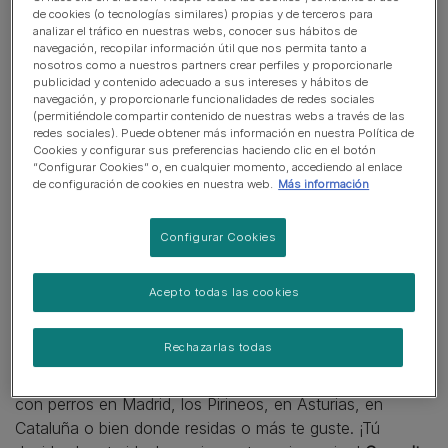
de cookies (o tecnologías similares) propias y de terceros para
analizar el tráfico en nuestras webs, conocer sus hábitos de
Una gran experiencia con tu perro
navegación, recopilar información útil que nos permita tanto a
nosotros como a nuestros partners crear perfiles y proporcionarle
publicidad y contenido adecuado a sus intereses y hábitos de
navegación, y proporcionarle funcionalidades de redes sociales
Cómo escoger la ruta de
(permitiéndole compartir contenido de nuestras webs a través de las
redes sociales). Puede obtener más información en nuestra Política de
Cookies y configurar sus preferencias haciendo clic en el botón
montaña
“Configurar Cookies” o, en cualquier momento, accediendo al enlace
de configuración de cookies en nuestra web.
Más información
Antes de salir a caminar por la montaña con tu perro,
debes tener muy claro el itinerario a seguir. Encontrar la
Configurar Cookies
ruta idónea para ti y tu perro requiere dedicar un tiempo
de búsqueda de información y no hay nada mejor que
Acepto todas las cookies
consultar un mapa que te proporcione todo lo que
necesitas saber. En base a tu domicilio o a tu ubicación
Rechazarlas todas
actual, puedes escoger rutas diferentes según la
cercanía. Existen cientos de ideas y posibilidades: rutas
con perros en Madrid, los Pirineos, en Asturias, en
Cataluña o bien donde residas o más te guste. ¡Tú