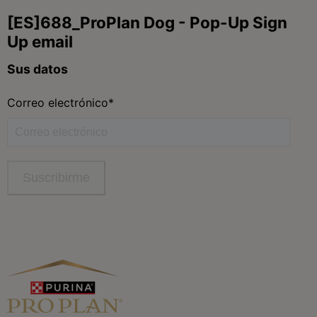
Síguenos
facebook
instagram
twitter
youtube
tiktok
Contacta
Contacta con Purina
Llámanos de 9h a 20h, de lunes a viernes
900 802 522
Aviso Legal
Política General de Privacidad
Política de cookies
Gestión de Derechos