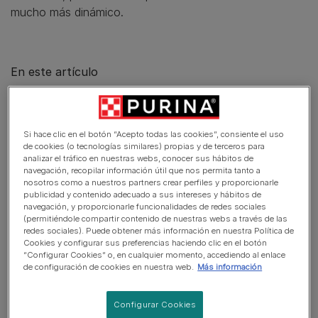
mucho más dinámico.
En este artículo
1. Aliméntalo de forma sana
2. Ejercicios para aumentar su energía
Si hace clic en el botón “Acepto todas las cookies”, consiente el uso
de cookies (o tecnologías similares) propias y de terceros para
3. Controla su peso
analizar el tráfico en nuestras webs, conocer sus hábitos de
navegación, recopilar información útil que nos permita tanto a
4. No te desanimes
nosotros como a nuestros partners crear perfiles y proporcionarle
publicidad y contenido adecuado a sus intereses y hábitos de
navegación, y proporcionarle funcionalidades de redes sociales
(permitiéndole compartir contenido de nuestras webs a través de las
redes sociales). Puede obtener más información en nuestra Política de
1. Aliméntalo de forma sana
Cookies y configurar sus preferencias haciendo clic en el botón
“Configurar Cookies” o, en cualquier momento, accediendo al enlace
de configuración de cookies en nuestra web.
Más información
Configurar Cookies