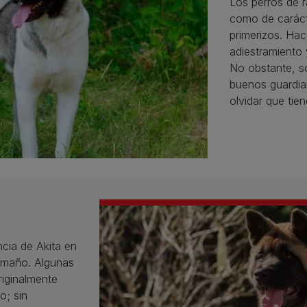
Los perros de r
como de caráct
primerizos. Hac
adiestramiento 
No obstante, so
buenos guardia
olvidar que tien
ncia de Akita en
tamaño. Algunas
riginalmente
o; sin