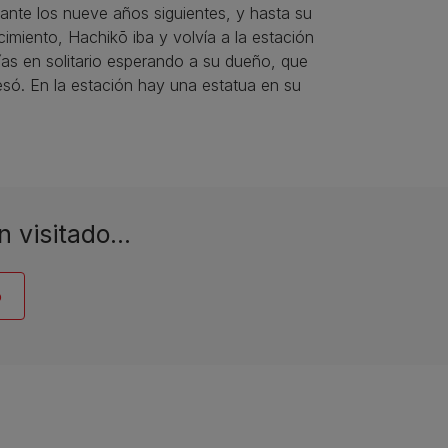
rante los nueve años siguientes, y hasta su
ecimiento, Hachikō iba y volvía a la estación
ías en solitario esperando a su dueño, que
só. En la estación hay una estatua en su
n visitado…
o