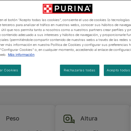
lzado por
manera abierta y honesta.
PRO PLAN Veterinary Diets
Ver todos los consejos d
Ver todas las marcas
Razas de gatos por piel y
de interior​
gatos
ros. Son
pelaje​
alimentación para perros
Ver todas las marcas
Ver todos los consejos de
o y
Tus preguntas nos importan
alimentación para gatos
 en el botón “Acepto todas las cookies”, consiente el uso de cookies (o tecnologías 
, atigrado y
e terceros para analizar el tráfico en nuestras webs, conocer sus hábitos de navegac
e 64 y 70 cm
 útil que nos permita tanto a nosotros como a nuestros partners crear perfiles y p
o puede
y contenido adecuado a sus intereses y hábitos de navegación, y proporcionarle fu
ciales (permitiéndole compartir contenido de nuestras webs a través de las redes s
 quieres
er más información en nuestra Política de Cookies y configurar sus preferencias h
 “Configurar Cookies” o, en cualquier momento, accediendo al enlace de configurac
web.
Más información
ar Cookies
Rechazarlas todas
Acepto todas 
Peso
Altura