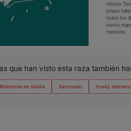
oficina. Du
propio fall
todos los d
nunca regre
memoria.
as que han visto esta raza también ha
Malamute de Alaska
Samoyedo
Husky siberian