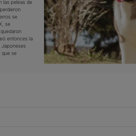
n las peleas de
 perdieron
erros se
X, se
s quedaron
reó entonces la
s Japoneses
, que se