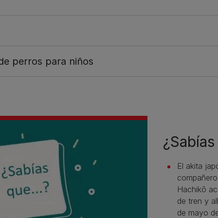
de perros para niños
¿Sabías 
El akita ja
compañero 
Hachikō ac
de tren y al
de mayo de 