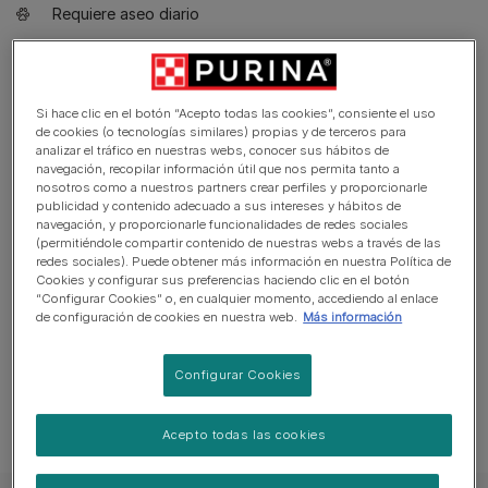
Requiere aseo diario
Raza no hipoalergénica
Perro expresivo y ladrador
Si hace clic en el botón “Acepto todas las cookies”, consiente el uso
Perro guardián. Ladra y está alerta
de cookies (o tecnologías similares) propias y de terceros para
analizar el tráfico en nuestras webs, conocer sus hábitos de
Puede necesitar entrenamiento para vivir con otras
navegación, recopilar información útil que nos permita tanto a
mascotas
nosotros como a nuestros partners crear perfiles y proporcionarle
publicidad y contenido adecuado a sus intereses y hábitos de
Puede necesitar supervisión adicional para convivir con
navegación, y proporcionarle funcionalidades de redes sociales
(permitiéndole compartir contenido de nuestras webs a través de las
niños
redes sociales). Puede obtener más información en nuestra Política de
Cookies y configurar sus preferencias haciendo clic en el botón
“Configurar Cookies” o, en cualquier momento, accediendo al enlace
de configuración de cookies en nuestra web.
Más información
Configurar Cookies
Esta raza puede sufrir problemas de
salud
Acepto todas las cookies