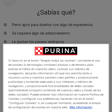
¿Sabías qué?
Perro apto para dueños con algo de experiencia
Se requiere algo de adiestramiento
Le gustan los paseos enérgicos
Le gusta pasear más de dos horas al día
Perro mediano
Si hace clic en el botón “Acepto todas las cookies”, consiente el uso
de cookies (o tecnologías similares) propias y de terceros para
Babeo mínimo
analizar el tráfico en nuestras webs, conocer sus hábitos de
navegación, recopilar información útil que nos permita tanto a
Requiere aseo cada dos días
nosotros como a nuestros partners crear perfiles y proporcionarle
publicidad y contenido adecuado a sus intereses y hábitos de
Raza hipoalergénica
navegación, y proporcionarle funcionalidades de redes sociales
(permitiéndole compartir contenido de nuestras webs a través de las
Perro expresivo y ladrador
redes sociales). Puede obtener más información en nuestra Política de
Cookies y configurar sus preferencias haciendo clic en el botón
No es un perro guardián
“Configurar Cookies” o, en cualquier momento, accediendo al enlace
de configuración de cookies en nuestra web.
Más información
Puede necesitar entrenamiento para vivir con otras