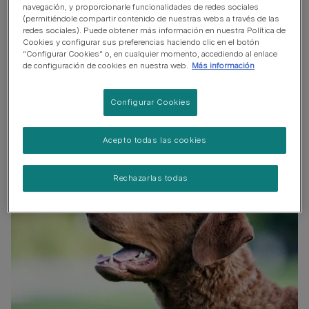
navegación, y proporcionarle funcionalidades de redes sociales
Perro tranquilo
(permitiéndole compartir contenido de nuestras webs a través de las
redes sociales). Puede obtener más información en nuestra Política de
No es un perro guardián
Cookies y configurar sus preferencias haciendo clic en el botón
“Configurar Cookies” o, en cualquier momento, accediendo al enlace
Convive bien con otras mascotas
de configuración de cookies en nuestra web.
Más información
Perro familiar
Configurar Cookies
Acepto todas las cookies
Rechazarlas todas