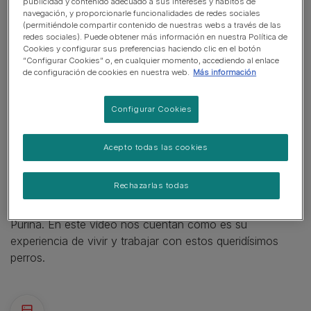
publicidad y contenido adecuado a sus intereses y hábitos de
navegación, y proporcionarle funcionalidades de redes sociales
(permitiéndole compartir contenido de nuestras webs a través de las
redes sociales). Puede obtener más información en nuestra Política de
Cookies y configurar sus preferencias haciendo clic en el botón
“Configurar Cookies” o, en cualquier momento, accediendo al enlace
de configuración de cookies en nuestra web.
Más información
Configurar Cookies
Acepto todas las cookies
Rechazarlas todas
Esta raza familiar es muy popular entre el equipo de
Purina. En este vídeo nos cuentan cómo es su
experiencia de vivir y trabajar con estos queridísimos
perros.