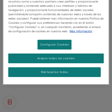
nosotros como a nuestros partners crear perfiles y proporcionarle
Perro muy ladrador
publicidad y contenido adecuado a sus intereses y hábitos de
navegación, y proporcionarle funcionalidades de redes sociales
Perro guardián. Ladra y está alerta
(permitiéndole compartir contenido de nuestras webs a través de las
redes sociales). Puede obtener más información en nuestra Política de
Puede necesitar entrenamiento para vivir con otras
Cookies y configurar sus preferencias haciendo clic en el botón
mascotas
“Configurar Cookies” o, en cualquier momento, accediendo al enlace
de configuración de cookies en nuestra web.
Más información
Perro familiar
Configurar Cookies
Acepto todas las cookies
CONDICIONES GENERALES DE SALUD
DE ESTA RAZA
Rechazarlas todas