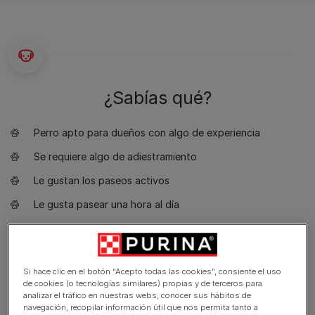
¿Sabías qué?
Perro apto para dueños con algo de experiencia
Se requiere algo de adiestramiento
Le gustan los paseos activos
Le gusta pasear una hora al día
Perro pequeño
Babeo mínimo
Si hace clic en el botón “Acepto todas las cookies”, consiente el uso
Requiere aseo cada dos días
de cookies (o tecnologías similares) propias y de terceros para
analizar el tráfico en nuestras webs, conocer sus hábitos de
Raza hipoalergénica
navegación, recopilar información útil que nos permita tanto a