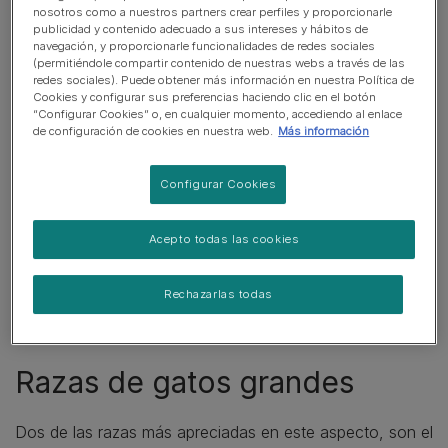
nosotros como a nuestros partners crear perfiles y proporcionarle
publicidad y contenido adecuado a sus intereses y hábitos de
navegación, y proporcionarle funcionalidades de redes sociales
(permitiéndole compartir contenido de nuestras webs a través de las
redes sociales). Puede obtener más información en nuestra Política de
Cookies y configurar sus preferencias haciendo clic en el botón
“Configurar Cookies” o, en cualquier momento, accediendo al enlace
de configuración de cookies en nuestra web.
Más información
Configurar Cookies
Al contrario de lo que podría parecer, las razas de gatos
Acepto todas las cookies
de tamaño grande suelen ser excelentes compañeros de
piso por su temperamento tranquilo y afable. Además,
Rechazarlas todas
su elegancia y belleza, los convierte en ejemplares
únicos que serán la envidia de tus familiares y amigos.
Razas de gatos grandes
Dos de las razas más apreciadas en este aspecto, son el