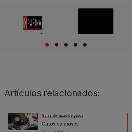
1
2
3
4
5
Artículos relacionados:
Guías de razas de gatos
Gatos cariñosos
1 min de lectura