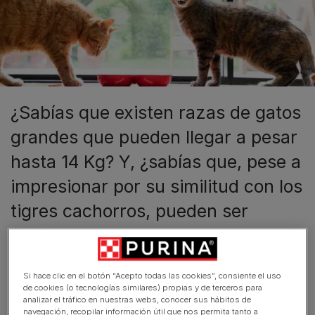
¿Sabías que existen razas de gatos
grandes que pueden llegar a pesar
hasta 14 Kg? Y, ¿sabías que, pese a
impresionar por su similitud con los
tigres cachorros, pueden ser
auténticos remansos de paz y
cariño?
Si hace clic en el botón “Acepto todas las cookies”, consiente el uso
de cookies (o tecnologías similares) propias y de terceros para
analizar el tráfico en nuestras webs, conocer sus hábitos de
navegación, recopilar información útil que nos permita tanto a