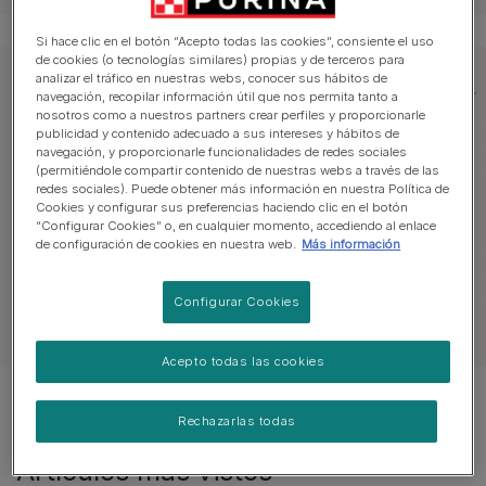
Si hace clic en el botón “Acepto todas las cookies”, consiente el uso
de cookies (o tecnologías similares) propias y de terceros para
analizar el tráfico en nuestras webs, conocer sus hábitos de
Explorar los consejos para encontrar
navegación, recopilar información útil que nos permita tanto a
nosotros como a nuestros partners crear perfiles y proporcionarle
mascota
publicidad y contenido adecuado a sus intereses y hábitos de
navegación, y proporcionarle funcionalidades de redes sociales
(permitiéndole compartir contenido de nuestras webs a través de las
redes sociales). Puede obtener más información en nuestra Política de
Adopción
Guías de razas
Razas por pi
Cookies y configurar sus preferencias haciendo clic en el botón
“Configurar Cookies” o, en cualquier momento, accediendo al enlace
de configuración de cookies en nuestra web.
Más información
Configurar Cookies
Ver todos los consejos para encontrar mascota
Acepto todas las cookies
Mostrando 1 de 13 artículos
Rechazarlas todas
Artículos más vistos