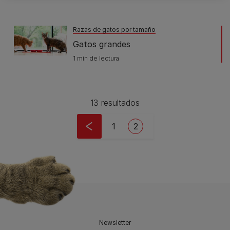
Razas de gatos por tamaño
Gatos grandes
1 min de lectura
13 resultados
Pagination
Page
Current page
1
2
Newsletter