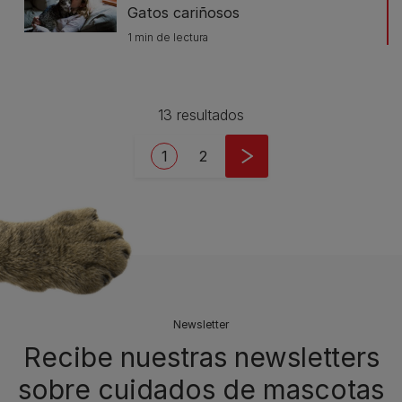
Gatos cariñosos
1 min de lectura
13 resultados
Pagination
Current page
Page
1
2
Newsletter
Recibe nuestras newsletters
sobre cuidados de mascotas​