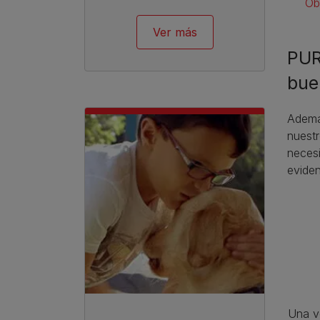
Ob
Ver más
PUR
bue
Ademá
nuestr
necesi
eviden
Una v