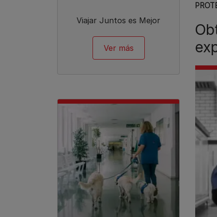
PROT
Viajar Juntos es Mejor
Obt
exp
Ver más