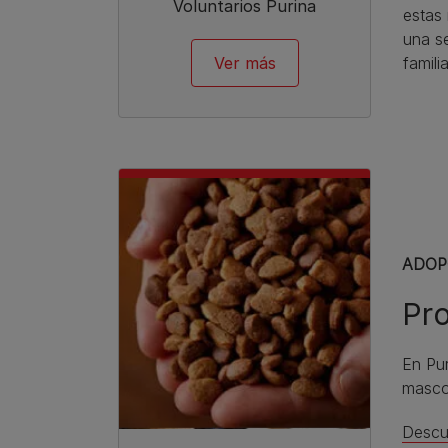
Voluntarios Purina
estas 
una s
Ver más
familia
ADOP
Pr
En Pu
mascot
Descu