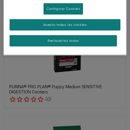
Configurar Cookies
Acepto todas las cookies
Rechazarlas todas
​PURINA® PRO PLAN® Puppy Medium SENSITIVE
DIGESTION Cordero
(0)