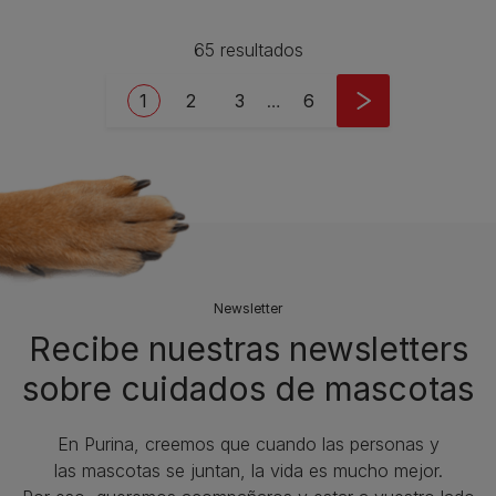
65 resultados
Pagination
Current page
Page
Page
Last page
1
2
3
…
6
Newsletter
Recibe nuestras newsletters
sobre cuidados de mascotas​
En Purina, creemos que cuando las personas y
las mascotas se juntan, la vida es mucho mejor.