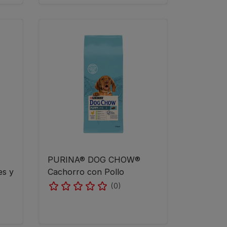
PURINA® DOG CHOW®
es y
Cachorro con Pollo
(0)