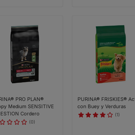
URINA® PRO PLAN®
PURINA® FRISKIES® Act
ppy Medium SENSITIVE
con Buey y Verduras
GESTION Cordero
(1)
(0)