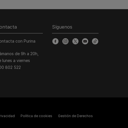
ontacta
Síguenos
ontacta con Purina
facebook
instagram
twitter
youtube
tiktok
lámanos de 9h a 20h,
e lunes a viernes
00 802 522
Privacidad
Política de cookies
Gestión de Derechos