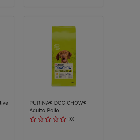
ive
PURINA® DOG CHOW®
Adulto Pollo
(0)