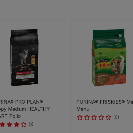
RINA® PRO PLAN®
PURINA® FRISKIES® Min
ppy Medium HEALTHY
Menu
RT Pollo
(0)
(1)