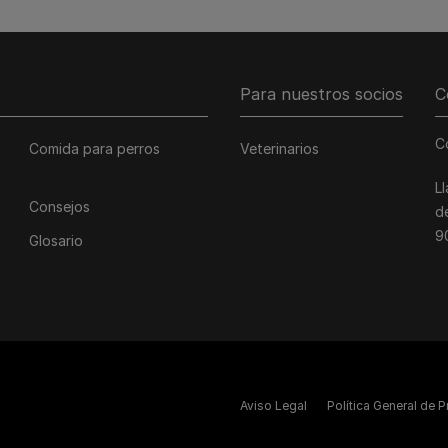
Para nuestros socios
C
C
Comida para perros
Veterinarios
L
Consejos
d
9
Glosario
Aviso Legal
Política General de 