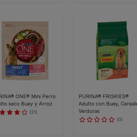
INA® ONE® Mini Perro
PURINA® FRISKIES®
lto seco Buey y Arroz
Adulto con Buey, Cereal
Verduras
(21)
(0)