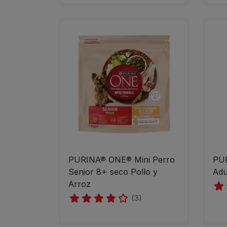
PURINA® ONE® Mini Perro
PUR
Senior 8+ seco Pollo y
Adu
Arroz
(3)