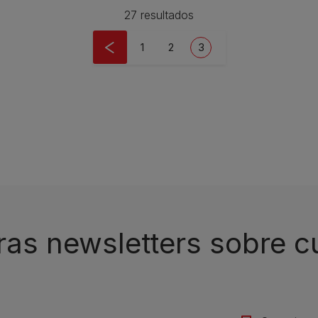
27 resultados
Page
Page
Current page
1
2
3
ras newsletters sobre 