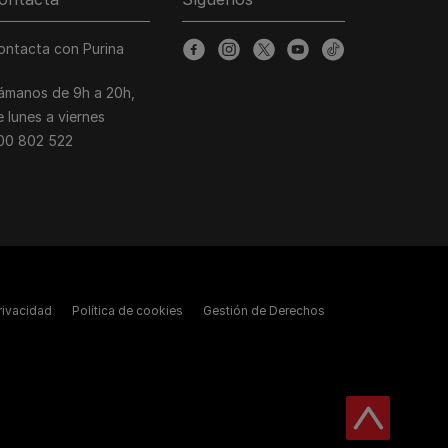
ontacta con Purina
facebook
instagram
twitter
youtube
tiktok
lámanos de 9h a 20h,
e lunes a viernes
00 802 522
Privacidad
Política de cookies
Gestión de Derechos