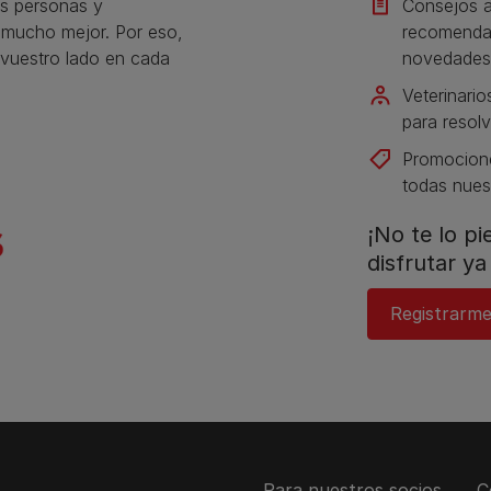
s personas y
Consejos a
s mucho mejor. Por eso,
recomendac
vuestro lado en cada
novedades
Veterinario
para resolv
Promocione
todas nues
¡No te lo p
disfrutar ya 
Registrarme
Para nuestros socios
C