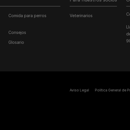
C
Comida para perros
Veterinarios
L
Consejos
d
9
Glosario
Aviso Legal
Política General de 