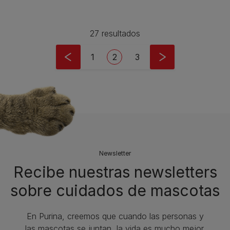
27 resultados
Pagination
Page
Current page
Page
1
2
3
Newsletter
Recibe nuestras newsletters
sobre cuidados de mascotas​
En Purina, creemos que cuando las personas y
las mascotas se juntan, la vida es mucho mejor.