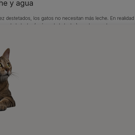
he y agua
z destetados, los gatos no necesitan más leche. En realidad
tosa de la leche (azúcar de la leche) que les puede provocar 
camente en todas partes, leche especial para gatos con un b
nta que la leche es un alimento y no un sustituto del agua.
tos no pueden vivir sin agua. El agua regula la temperatura de
ipa en las reacciones químicas y en la digestión y elimina los
impia y fresca a su disposición para beber, a poder ser, en un
cerá el buen funcionamiento de sus riñones y reducirá el ries
ias bajas.
s gatos, en lugar de beber agua de su recipiente, prefieren be
o del lavamanos! (pero cuidado si tu gato prefiere beber de 
eza pueden provocar problemas estomacales, como úlceras).