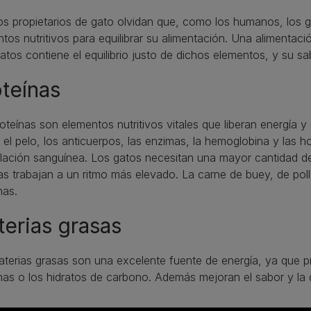
s propietarios de gato olvidan que, como los humanos, los 
tos nutritivos para equilibrar su alimentación. Una alimentac
atos contiene el equilibrio justo de dichos elementos, y su s
teínas
oteínas son elementos nutritivos vitales que liberan energía 
l, el pelo, los anticuerpos, las enzimas, la hemoglobina y la
ación sanguínea. Los gatos necesitan una mayor cantidad de
s trabajan a un ritmo más elevado. La carne de buey, de pol
nas.
erias grasas
aterias grasas son una excelente fuente de energía, ya que p
nas o los hidratos de carbono. Además mejoran el sabor y la di