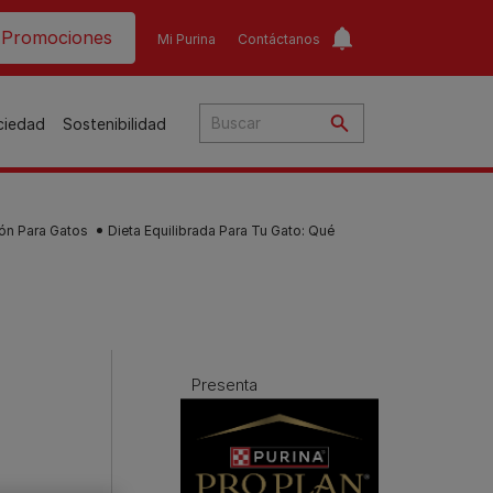
ader top
Promociones
Mi Purina
Contáctanos
ociedad
Sostenibilidad
ón Para Gatos
Dieta Equilibrada Para Tu Gato: Qué
​
o​
ar
a
Presenta
to
Guías de nutrición para
Guías de nutrición para
o
perros​
gatos​
s
Consejos personalizados