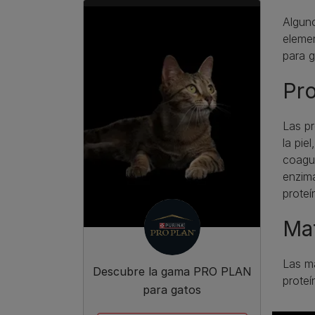
Alguno
elemen
para g
Pro
Las pr
la pie
coagul
enzima
proteí
Mat
​Las m
Descubre la gama PRO PLAN
proteí
para gatos