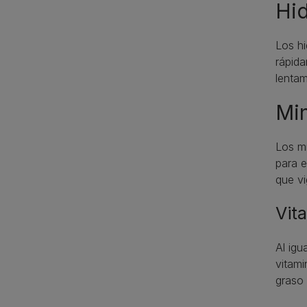
Hi
​Los h
rápida
lentam
Min
​Los m
para e
que vi
Vit
Al igu
vitami
graso 