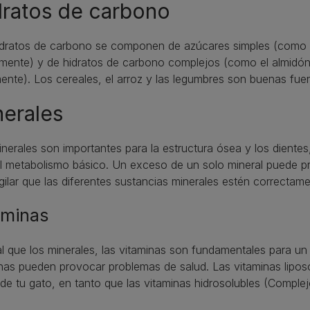
dratos de carbono
idratos de carbono se componen de azúcares simples (como l
mente) y de hidratos de carbono complejos (como el almidón y
ente). Los cereales, el arroz y las legumbres son buenas fue
erales
inerales son importantes para la estructura ósea y los dientes,
l metabolismo básico. Un exceso de un solo mineral puede pr
gilar que las diferentes sustancias minerales estén correctame
aminas
al que los minerales, las vitaminas son fundamentales para u
nas pueden provocar problemas de salud. Las vitaminas liposo
de tu gato, en tanto que las vitaminas hidrosolubles (Complej