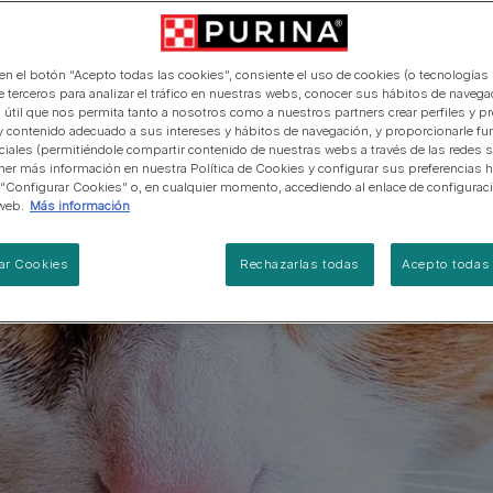
manera abierta y honesta.
PRO PLAN Veterinary Diets
Ver todos los consejos d
Ver todas las marcas
Razas de gatos por piel y
de interior​
gatos
pelaje​
alimentación para perros
Ver todas las marcas
Ver todos los consejos de
Tus preguntas nos importan
alimentación para gatos
 en el botón “Acepto todas las cookies”, consiente el uso de cookies (o tecnologías 
e terceros para analizar el tráfico en nuestras webs, conocer sus hábitos de navegac
 útil que nos permita tanto a nosotros como a nuestros partners crear perfiles y p
y contenido adecuado a sus intereses y hábitos de navegación, y proporcionarle fu
ciales (permitiéndole compartir contenido de nuestras webs a través de las redes s
er más información en nuestra Política de Cookies y configurar sus preferencias h
 “Configurar Cookies” o, en cualquier momento, accediendo al enlace de configurac
web.
Más información
ar Cookies
Rechazarlas todas
Acepto todas 