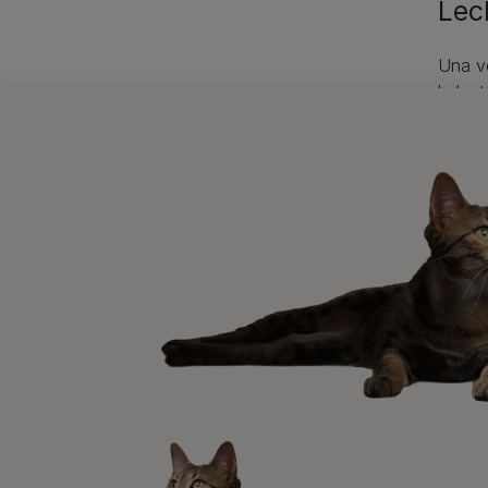
Lec
Una ve
la lac
prácti
en cue
Los ga
partic
agua l
favore
urinar
Alguno
inclus
limpi