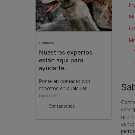
Pr
Ma
Hi
Mi
Contacta
Nuestros expertos
están aquí para
ayudarte.
Ponte en contacto con
Sab
nosotros en cualquier
momento.
​Contr
Contáctanos
caer g
que le
cantid
perros