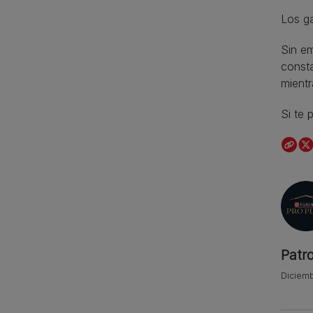
Los g
Sin em
consta
mientr
Si te
Patr
Diciemb