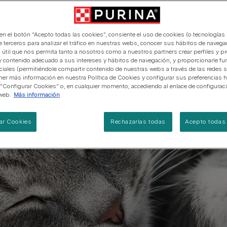
manera abierta y honesta.
PRO PLAN Veterinary Diets
Ver todos los consejos d
Ver todas las marcas
Razas de gatos por piel y
de interior​
gatos
pelaje​
alimentación para perros
Ver todas las marcas
Ver todos los consejos de
Tus preguntas nos importan
alimentación para gatos
 en el botón “Acepto todas las cookies”, consiente el uso de cookies (o tecnologías 
e terceros para analizar el tráfico en nuestras webs, conocer sus hábitos de navegac
 útil que nos permita tanto a nosotros como a nuestros partners crear perfiles y p
y contenido adecuado a sus intereses y hábitos de navegación, y proporcionarle fu
ciales (permitiéndole compartir contenido de nuestras webs a través de las redes s
er más información en nuestra Política de Cookies y configurar sus preferencias h
 “Configurar Cookies” o, en cualquier momento, accediendo al enlace de configurac
web.
Más información
ar Cookies
Rechazarlas todas
Acepto todas 