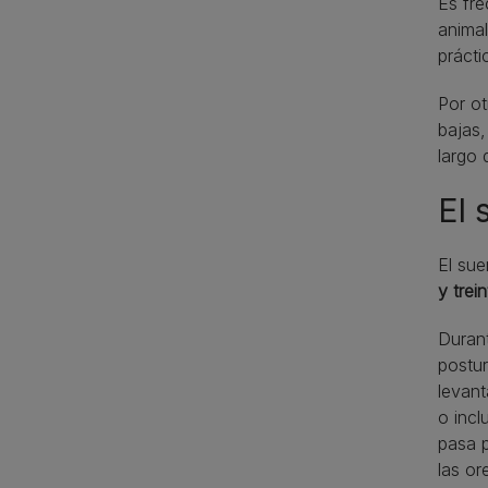
Es fre
animal
práct
Por ot
bajas,
largo d
El 
El su
y trei
Durant
postur
levan
o incl
pasa p
las or