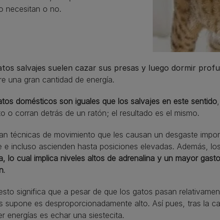
lo necesitan o no.
tos salvajes suelen cazar sus presas y luego dormir pro
re una gran cantidad de energía.
atos domésticos son iguales que los salvajes en este sentido
to o corran detrás de un ratón; el resultado es el mismo.
an técnicas de movimiento que les causan un desgaste import
e e incluso ascienden hasta posiciones elevadas. Además, lo
a, lo cual implica niveles altos de adrenalina y un mayor gas
n
.
sto significa que a pesar de que los gatos pasan relativame
s supone es desproporcionadamente alto. Así pues, tras la c
r energías es echar una siestecita.