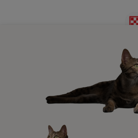
Escri
Equip
Invest
Trabaj
Productos relacionado
PRO PLAN
Pienso