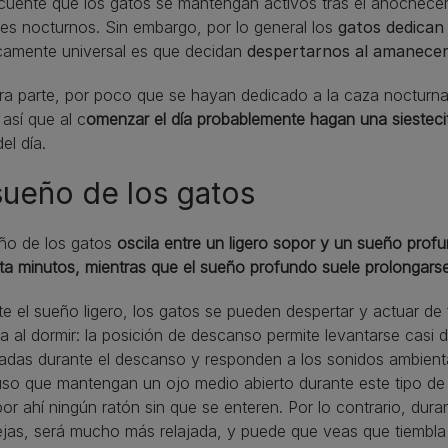
cuente que los gatos se mantengan activos tras el anochecer,
es nocturnos. Sin embargo, por lo general los
gatos dedican 
icamente universal es que decidan
despertarnos al amanecer
ra parte, por poco que se hayan dedicado a la caza nocturna
 así que al c
omenzar el día probablemente hagan una siesteci
el día.
sueño de los gatos
eño de los gatos
oscila entre un ligero sopor y un sueño profu
nta minutos, mientras que el sueño profundo suele prolongars
e el sueño ligero, los gatos se pueden despertar y actuar de
a al dormir: la posición de descanso permite levantarse casi
tadas durante el descanso y responden a los sonidos ambient
uso que mantengan un ojo medio abierto durante este tipo d
or ahí ningún ratón sin que se enteren. Por lo contrario, dura
ejas, será mucho más relajada, y puede que veas que tiembla