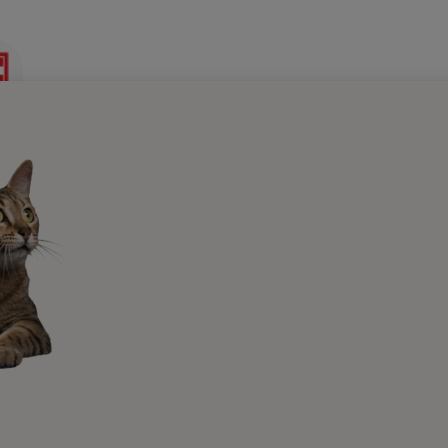
to por el
o Editorial de Purina
igadores, veterinarios y expertos, impulsados por la creencia de 
amos para enriquecer la vida de las mascotas y las personas que l
s:
PRO PLAN
Pienso
PRO PLAN