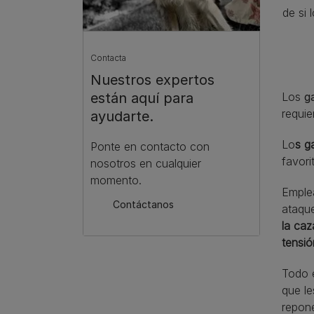
de si 
Contacta
Nuestros expertos
están aquí para
Los
ga
requie
ayudarte.
Lo
s g
Ponte en contacto con
favori
nosotros en cualquier
momento.
Emple
Contáctanos
ataqu
la caz
tensió
Todo e
que le
repone