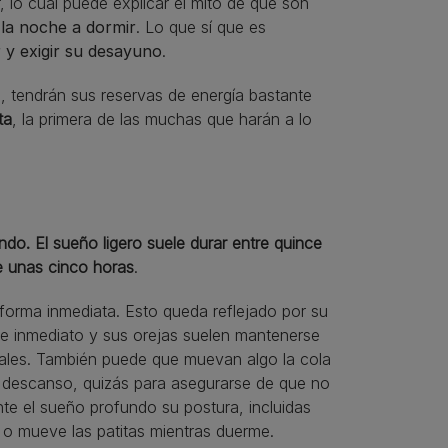
 lo cual puede explicar el mito de que son
la noche a dormir
. Lo que sí que es
 y exigir su desayuno
.
, tendrán sus reservas de energía bastante
ta
, la primera de las muchas que harán a lo
ndo. El sueño ligero suele durar entre quince
e unas cinco horas
.
 forma inmediata. Esto queda reflejado por su
 de inmediato y sus orejas suelen mantenerse
ales. También puede que muevan algo la cola
e descanso, quizás para asegurarse de que no
nte el sueño profundo su postura, incluidas
 o mueve las patitas mientras duerme.