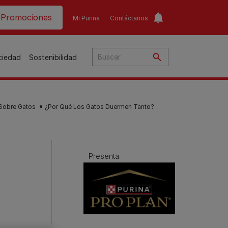
ader top
Promociones
Mi Purina
Contáctanos
ociedad
Sostenibilidad
 Sobre Gatos
¿Por Qué Los Gatos Duermen Tanto?
​
o​
Presenta
ar
a
to
Guías de nutrición para
Guías de nutrición para
o
perros​
gatos​
s
Consejos personalizados