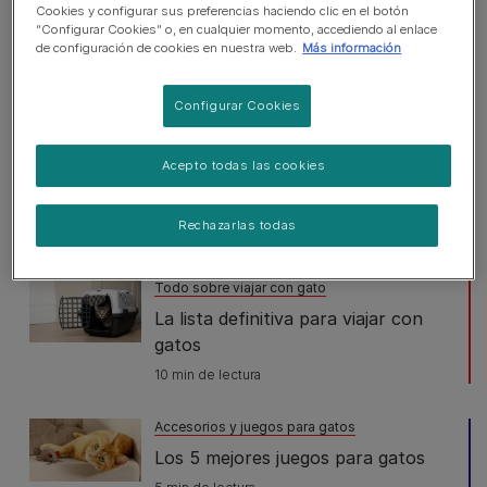
¿Pueden ver fantasmas los gatos?
Cookies y configurar sus preferencias haciendo clic en el botón
“Configurar Cookies” o, en cualquier momento, accediendo al enlace
4 min de lectura
de configuración de cookies en nuestra web.
Más información
Cuidados dentales para gatos
Configurar Cookies
8 Consejos para cepillar los dientes
de tu gato
Acepto todas las cookies
5 min de lectura
Patrocinado por Pro Plan
Rechazarlas todas
Todo sobre viajar con gato
La lista definitiva para viajar con
gatos
10 min de lectura
Accesorios y juegos para gatos
Los 5 mejores juegos para gatos