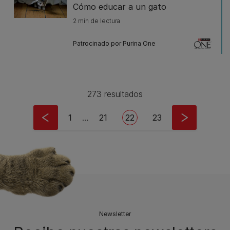
Cómo educar a un gato
2 min de lectura
Patrocinado por Purina One
273 resultados
Pagination
First page
Page
Current page
Page
1
…
21
22
23
Newsletter