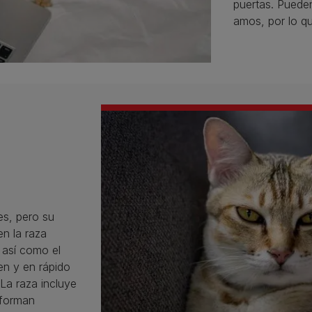
puertas. Pueden
amos, por lo q
es, pero su
n la raza
 así como el
ven y en rápido
La raza incluye
 forman