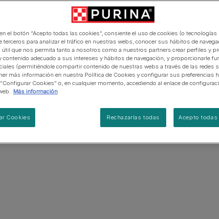
manera abierta y honesta.
PRO PLAN Veterinary Diets
Ver todos los consejos d
Ver todas las marcas
Razas de gatos por piel y
 delicadas
de interior​
gatos
pelaje​
alimentación para perros
Ver todas las marcas
e y la parte
Ver todos los consejos de
Tus preguntas nos importan
orejas son
alimentación para gatos
 en el botón “Acepto todas las cookies”, consiente el uso de cookies (o tecnologías 
paradas, y
e terceros para analizar el tráfico en nuestras webs, conocer sus hábitos de navegac
 útil que nos permita tanto a nosotros como a nuestros partners crear perfiles y p
no plateado.
y contenido adecuado a sus intereses y hábitos de navegación, y proporcionarle fu
, fino y se
ciales (permitiéndole compartir contenido de nuestras webs a través de las redes s
er más información en nuestra Política de Cookies y configurar sus preferencias h
amplia gama
 “Configurar Cookies” o, en cualquier momento, accediendo al enlace de configurac
web.
Más información
ar Cookies
Rechazarlas todas
Acepto todas 