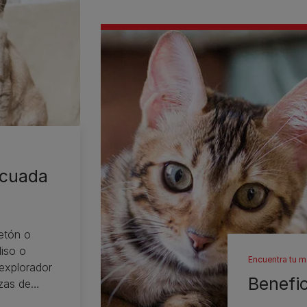
ecuada
etón o
liso o
Encuentra tu m
 explorador
Benefic
azas de
 puede ser