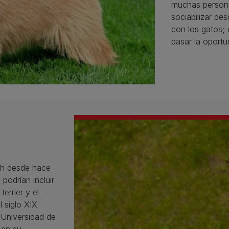
muchas person
sociabilizar de
con los gatos; 
pasar la oportu
ich desde hace
podrían incluir
terrier y el
l siglo XIX
 Universidad de