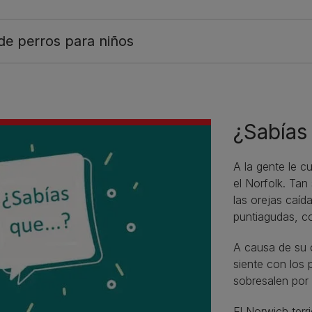
de perros para niños
¿Sabías 
A la gente le c
el Norfolk. Tan
las orejas caíd
puntiagudas, c
A causa de su 
siente con los 
sobresalen por 
El Norwich terr