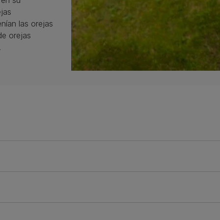
 en su
jas
nían las orejas
de orejas
.