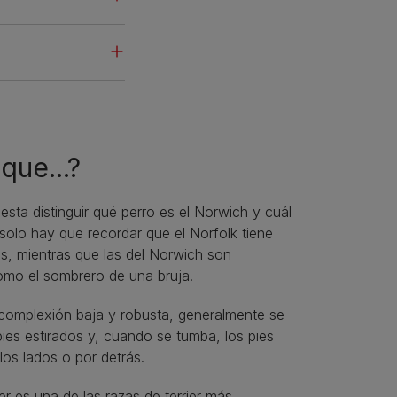
que...?
uesta distinguir qué perro es el Norwich y cuál
 solo hay que recordar que el Norfolk tiene
as, mientras que las del Norwich son
omo el sombrero de una bruja.
complexión baja y robusta, generalmente se
pies estirados y, cuando se tumba, los pies
los lados o por detrás.
ier es una de las razas de terrier más