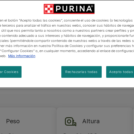
manera abierta y honesta.
PRO PLAN Veterinary Diets
Ver todos los consejos d
Ver todas las marcas
Razas de gatos por piel y
de interior​
ad. Tiene un
gatos
pelaje​
alimentación para perros
Ver todas las marcas
clemencias
Ver todos los consejos de
Tus preguntas nos importan
res como
alimentación para gatos
 en el botón “Acepto todas las cookies”, consiente el uso de cookies (o tecnologías 
demás, su
e terceros para analizar el tráfico en nuestras webs, conocer sus hábitos de navegac
 útil que nos permita tanto a nosotros como a nuestros partners crear perfiles y p
nas orejas
y contenido adecuado a sus intereses y hábitos de navegación, y proporcionarle fu
 terriers
ciales (permitiéndole compartir contenido de nuestras webs a través de las redes s
er más información en nuestra Política de Cookies y configurar sus preferencias h
n de 4 a 5
 “Configurar Cookies” o, en cualquier momento, accediendo al enlace de configurac
web.
Más información
ar Cookies
Rechazarlas todas
Acepto todas 
Peso
Altura