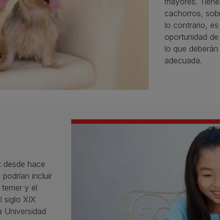
mayores. Tiene
cachorros, sobr
lo contrario, e
oportunidad de 
lo que deberán 
adecuada.
lk desde hace
podrían incluir
terrier y el
l siglo XIX
a Universidad