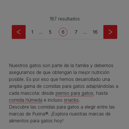
187 resultados
Pagination
First page
Page
Current page
Page
Last page
1
…
5
6
7
…
16
Nuestros gatos son parte de la familia y debemos
asegurarnos de que obtengan la mejor nutrición
posible. Es por eso que hemos desarrollado una
amplia gama de comidas para gatos adaptándolas a
cada mascota: desde
pienso para gatos
, hasta
comida húmeda
e incluso
snacks
.
Descubre las comidas para gatos a elegir entre las
marcas de Purina®. ¡Explora nuestras marcas de
alimentos para gatos hoy!