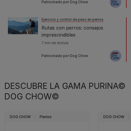
Website
Patrocinado por Dog Chow
Mostrar en el mapa
Direcciones
Ejercicio y control de peso en perros
Rutas con perros: consejos
imprescindibles
Residencia Oasis
7 min de lectura
España
Patrocinado por Dog Chow
667 708 855
Website
DESCUBRE LA GAMA PURINA©
Mostrar en el mapa
Direcciones
DOG CHOW©
Tiny Dog Hotel
DOG CHOW
Pienso
DOG CHOW
España